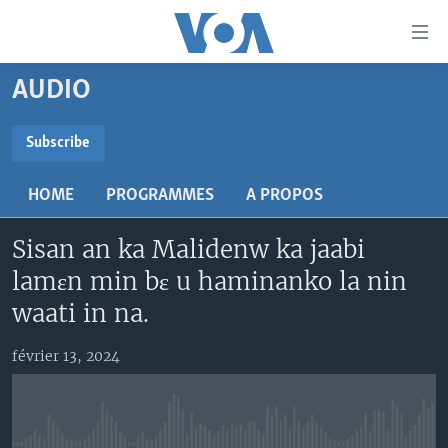
Liens
d'accessibilité
Menu
AUDIO
principal
TV
Retour
RADIO
MALI KURA
Subscribe
à
la
SUBSCRIBE
MALI
MALI KURA
navigation
HOME
PROGRAMMES
A PROPOS
ÉTATS-UNIS
TABALE
principale
S'abonner
Retour
Sisan an ka Malidenw ka jaabi
AN BA FO!
à
Learning English
lamɛn min bɛ u haminanko la nin
FARAFINA FOLI
la
waati in na.
recherche
SUIVEZ-NOUS
février 13, 2024
Langues