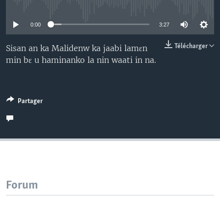
No media source currently available
0:00
3:27
Télécharger
Sisan an ka Malidenw ka jaabi lamɛn
min bɛ u haminanko la nin waati in na.
Partager
Forum