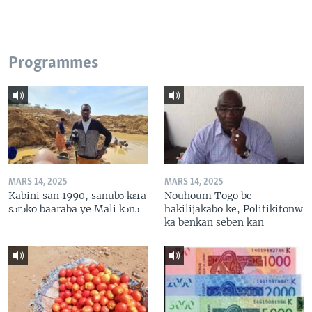
Programmes
MARS 14, 2025
MARS 14, 2025
Kabini san 1990, sanubɔ kɛra
Nouhoum Togo be
sɔrɔko baaraba ye Mali kɔnɔ
hakilijakabo ke, Politikitonw
ka benkan seben kan