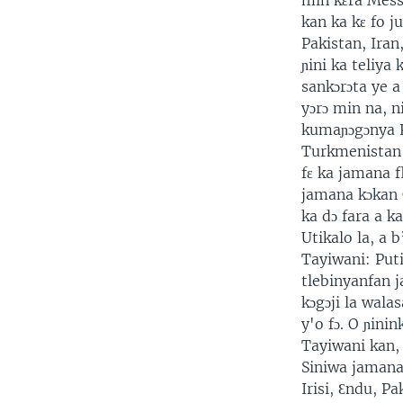
min kɛra Messr
kan ka kɛ fo 
Pakistan, Iran
ɲini ka teliya
sankɔrɔta ye a
yɔrɔ min na, n
kumaɲɔgɔnya Kɛ
Turkmenistan,
fɛ ka jamana f
jamana kɔkan 
ka dɔ fara a k
Utikalo la, a 
Tayiwani: Puti
tlebinyanfan j
kɔgɔji la wala
y'o fɔ. O ɲini
Tayiwani kan,
Siniwa jamana
Irisi, Ɛndu, P