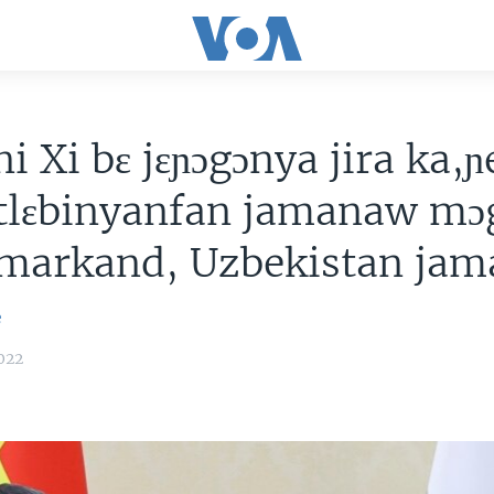
ni Xi bɛ jɛɲɔgɔnya jira ka,ɲ
 tlɛbinyanfan jamanaw m
markand, Uzbekistan jam
e
022