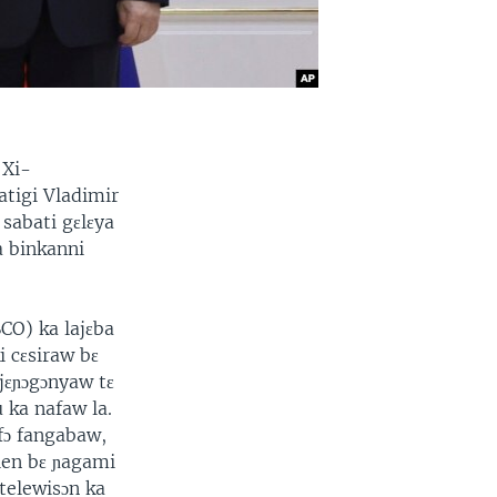
 Xi-
atigi Vladimir
 sabati gɛlɛya
a binkanni
CO) ka lajɛba
 cɛsiraw bɛ
jɛɲɔgɔnyaw tɛ
 ka nafaw la.
afɔ fangabaw,
alen bɛ ɲagami
 telewisɔn ka