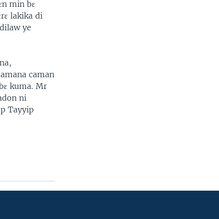
nɛn min bɛ
rɛ lakika di
dilaw ye
na,
 jamana caman
 bɛ kuma. Mr
adon ni
ep Tayyip