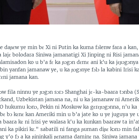
e daɲɛw ye min bɛ Xi ni Putin ka kuma fɔlenw fara a kan,
lajɛ bolodara Siniwa jamanatigi Xi Jinping ni Risi jaman
 alamisadon ko u b’a fɛ ka ɲɔgɔn dɛmɛ ani k’u ka jɛɲɔgɔnya
ebin yanfan jamanaw ye, u ka ɲɔgɔnye fɔlɔ la kabini Irisi k
ɛni jamana kan.
w fila ninnu ye ɲɔgɔn sɔrɔ Shanghai jɛ-ka-baara tɔnba (S
rkand, Uzbekistan jamana na, ni u ka jamanaw ni Ameriki
. O hukumu kɔnɔ, Pekin ni Moskow ka gɛrɛɲɔgɔnna, n’u ka 
 bɛ bɔ kɛnɛ kan Ameriki min u b’a jate ko u ye juguya ye u
a baara kɛ ni Irisi ye walasa k'u ka kunkan baaraw ta in'
 ani ka pikiri kɛ." sabatili ni fanga ɲuman diɲɛ kɔnɔ min f
ng y’o fɔ a ka ɲininkali ɲɛnama daminɛ na. Siniwa jamana