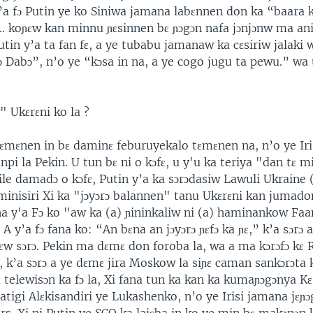
 y’a fɔ Putin ye ko Siniwa jamana labɛnnen don ka “baara kɛ
i... koɲɛw kan minnu ɲɛsinnen bɛ ɲɔgɔn nafa jɔnjɔnw ma ani
tin y’a ta fan fɛ, a ye tubabu jamanaw ka cɛsiriw jalaki 
 Dabɔ”, n’o ye “kɔsa in na, a ye cogo jugu ta pewu.” wa 
 Ukɛrɛni ko la ?
tɛmɛnen in bɛ daminɛ feburuyekalo tɛmɛnen na, n’o ye Iri
npi la Pekin. U tun bɛ ni o kɔfɛ, u y'u ka teriya "dan tɛ m
le damadɔ o kɔfɛ, Putin y’a ka sɔrɔdasiw Lawuli Ukraine 
inisiri Xi ka "jɔyɔrɔ balannen" tanu Ukɛrɛni kan jumadon
na y'a Fɔ ko "aw ka (a) ɲininkaliw ni (a) haminankow Fa
 A y’a fɔ fana ko: “An bɛna an jɔyɔrɔ ɲɛfɔ ka ɲɛ,” k’a sɔrɔ 
w sɔrɔ. Pekin ma dɛmɛ don foroba la, wa a ma kɔrɔfɔ kɛ 
, k’a sɔrɔ a ye dɛmɛ jira Moskow la siɲɛ caman sankɔrɔta k
 telewisɔn ka fɔ la, Xi fana tun ka kan ka kumaɲɔgɔnya K
tigi Alɛkisandiri ye Lukashenko, n’o ye Irisi jamana jɛɲɔ