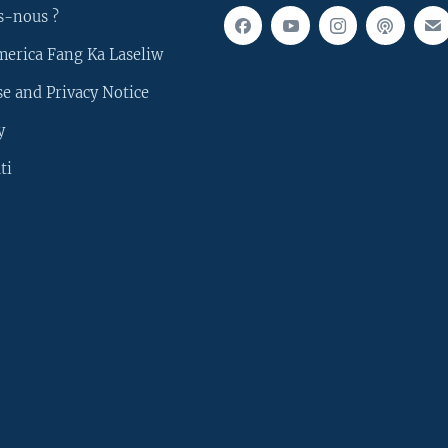
s-nous ?
merica Fang Ka Laseliw
e and Privacy Notice
y
ti