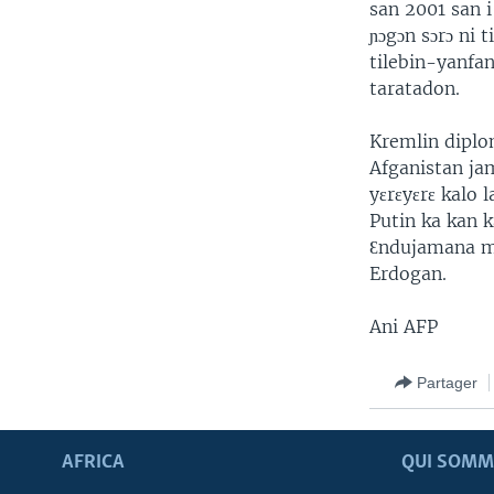
san 2001 san i
ɲɔgɔn sɔrɔ ni 
tilebin-yanfa
taratadon.
Kremlin diplom
Afganistan ja
yɛrɛyɛrɛ kalo 
Putin ka kan 
Ɛndujamana mi
Erdogan.
Ani AFP
Partager
AFRICA
QUI SOMM