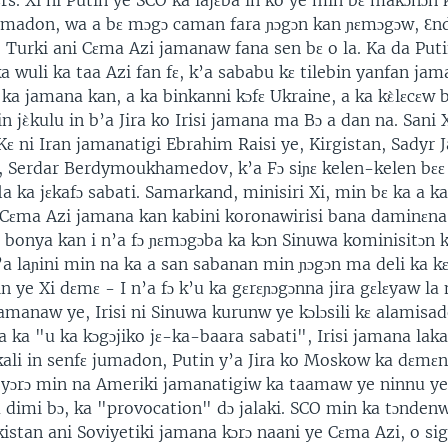
s. Xi ni Putin ye SCO ka lajɛba in ko ye min bɛ makɔnɔn
jumadon, wa a bɛ mɔgɔ caman fara ɲɔgɔn kan ɲɛmɔgɔw, Ɛ
, Turki ani Cɛma Azi jamanaw fana sen bɛ o la. Ka da Puti
 ka wuli ka taa Azi fan fɛ, k’a sababu kɛ tilebin yanfan ja
 ka jamana kan, a ka binkanni kɔfɛ Ukraine, a ka kὲlɛcɛw b
in jὲkulu in b’a Jira ko Irisi jamana ma Bɔ a dan na. Sani X
 ni Iran jamanatigi Ebrahim Raisi ye, Kirgistan, Sadyr J
 Serdar Berdymoukhamedov, k’a Fɔ siɲɛ kelen-kelen bɛɛ l
la ka jɛkafɔ sabati. Samarkand, minisiri Xi, min bɛ ka a ka
Cɛma Azi jamana kan kabini koronawirisi bana daminɛna, 
a bonya kan i n’a fɔ ɲɛmɔgɔba ka kɔn Sinuwa kominisitɔn k
b’a laɲini min na ka a san sabanan min ɲɔgɔn ma deli ka kɛ 
n ye Xi dɛmɛ - I n’a fɔ k’u ka gɛrɛɲɔgɔnna jira gɛlɛyaw la 
amanaw ye, Irisi ni Sinuwa kurunw ye kɔlɔsili kɛ alamisad
sa ka "u ka kɔgɔjiko jɛ-ka-baara sabati", Irisi jamana lak
nkali in senfɛ jumadon, Putin y’a Jira ko Moskow ka dɛmɛ
 yɔrɔ min na Ameriki jamanatigiw ka taamaw ye ninnu y
 dimi bɔ, ka "provocation" dɔ jalaki. SCO min ka tɔndenw
akistan ani Soviyetiki jamana kɔrɔ naani ye Cɛma Azi, o si