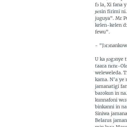
fɔ la, Xi fana
ɲɛsin firimi n
juguya". Mr Pu
kelen-kelen dɔ
fewu".
- "Jɔrɔnankow"
U ka ɲɔgɔnye 
taara nɛnɛ-Olɛ
weleweleda. Ti
kama. N'a ye m
jamanatigi fa
barokun in na.
kunnafoni wɛrɛ
binkanni in na
Siniwa jamana
Belarus jamana