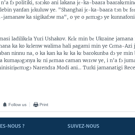
 n’a fɔ politiki, sɔrɔko ani lakana jɛ-ka-baara baarakɛmi
tilebin yanfan jɛkuluw ye. "Shanghai jɛ-ka-baara tɔn bɛ fɛɛ
n-jamanaw ka sigikafɔw ma", o ye o ɲɛmɔgɔ ye kunnafoni
asi ladilikɛla Yuri Ushakov. Kɛlɛ min bɛ Ukraine jamana 
mana ka ko kɛlenw walima hali ɲagami min ye Cɛma-Azi
laban ninnu na, o ka kan ka kɛ ka kɛ barokunba dɔ ye min
ka kumaɲɔgɔnya kɛ ni ɲɛmaa caman wɛrɛw ye, i n’a fɔ jum
nisiriɲɛmɔgɔ Narendra Modi ani... Turki jamanatigi Rec
Follow us
Print
ES-NOUS ?
SUIVEZ-NOUS