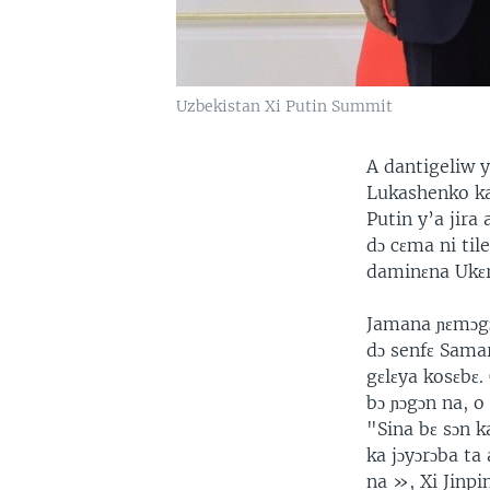
Uzbekistan Xi Putin Summit
A dantigeliw y
Lukashenko ka 
Putin y’a jira
dɔ cɛma ni til
daminɛna Ukɛr
Jamana ɲɛmɔgɔ
dɔ senfɛ Sama
gɛlɛya kosɛbɛ
bɔ ɲɔgɔn na, o
"Sina bɛ sɔn k
ka jɔyɔrɔba ta
na », Xi Jinpi