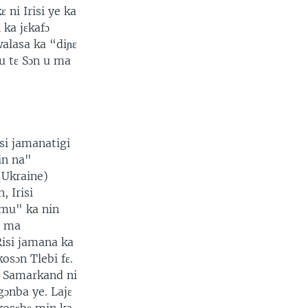
 ni Irisi ye ka
 ka jɛkafɔ
walasa ka “diɲɛ
u tɛ Sɔn u ma
si jamanatigi
in na"
(Ukraine)
, Irisi
amu" ka nin
a ma
Risi jamana ka
osɔn Tlebi fɛ.
ɛ Samarkand ni
gɔnba ye. Lajɛ