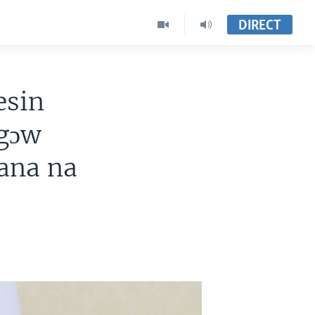
DIRECT
esin
ɔgɔw
ana na