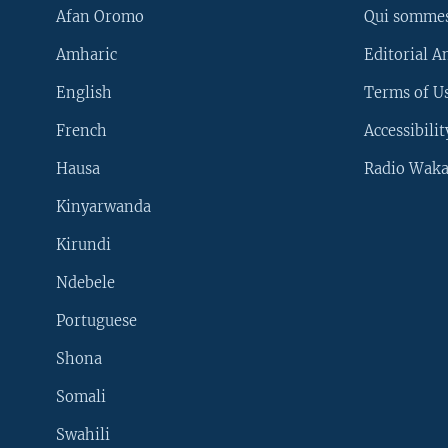
Afan Oromo
Qui somme
Amharic
Editorial A
English
Terms of Us
French
Accessibilit
Hausa
Radio Waka
Kinyarwanda
Kirundi
Ndebele
Portuguese
Shona
Learning English
Somali
SUIVEZ-NOUS
Swahili