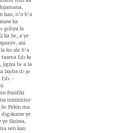
 kosɛbɛ min ka
ndujamana,
n kan, n’o b’a
manaw ka
ɛ gɛlɛya la
i ka Se, a ye
aparov, ani
a ko ale b’a
 taama fɔlɔ kɛ
jigiya bɛ a la
a lajɛba dɔ ɲɛ
fɔlɔ. -
ni
on Pasifiki
ana minisiriso
n bɛ Pekin ma
e dɔgɔkunw ye
 ye Siniwa,
gira sen kan