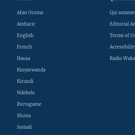
Afan Oromo
Qui somme
Amharic
Editorial A
English
Terms of Us
French
Accessibilit
Hausa
Radio Waka
Kinyarwanda
Kirundi
Ndebele
Portuguese
Shona
Learning English
Somali