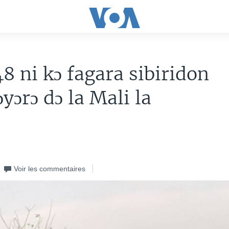
8 ni kɔ fagara sibiridon
yɔrɔ dɔ la Mali la
Voir les commentaires