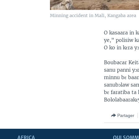
Minning accident in Mali, Kangaba area
O kasaara in 
ye,” polisiw k
O ko in kɛra yɔ
Boubacar Keita
sanu panni yɔ
minnu bɛ baar
sanubɔlaw sam
bɛ faratiba ta 
Bololabaarakɛ
Partager
AFRICA
QUI SOMM