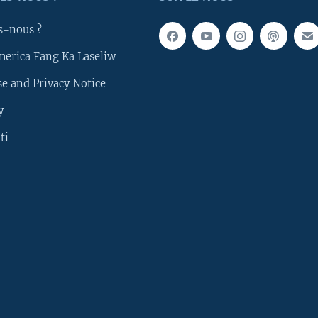
s-nous ?
merica Fang Ka Laseliw
e and Privacy Notice
y
ti