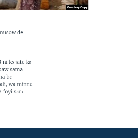
e musow de
ni kɔ jate kɛ
lubaw sama
na bɛ
ali, wa minnu
 foyi sɔrɔ.