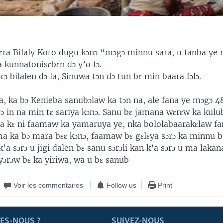
kɛra Bilaly Koto dugu kɔnɔ “mɔgɔ minnu sara, u fanba y
a kunnafonisɛbɛn dɔ y’o fɔ.
rɔ bilalen dɔ la, Sinuwa tɔn dɔ tun bɛ min baara fɔlɔ.
, ka bɔ Kenieba sanubɔlaw ka tɔn na, ale fana ye mɔgɔ 48 
rɔ in na min tɛ sariya kɔnɔ. Sanu bɛ jamana wɛrɛw ka ku
a kɛ ni faamaw ka yamaruya ye, nka bololabaarakɛlaw fa
a ka bɔ mara bɛɛ kɔnɔ, faamaw bɛ gɛlɛya sɔrɔ ka minnu b
k’a sɔrɔ u jigi dalen bɛ sanu sɔrɔli kan k’a sɔrɔ u ma lakana
yɔrɔw bɛ ka yiriwa, wa u bɛ sanub
Voir les commentaires
Follow us
Print
ES-NOUS ?
SUIVEZ-NOUS