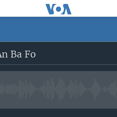
An Ba Fo
No live streaming currently avai