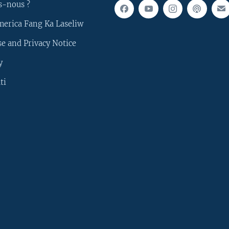
s-nous ?
merica Fang Ka Laseliw
e and Privacy Notice
y
ti