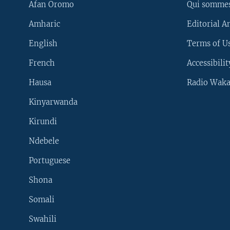
Afan Oromo
Qui somme
Amharic
Editorial A
English
Terms of Us
French
Accessibilit
Hausa
Radio Waka
Kinyarwanda
Kirundi
Ndebele
Portuguese
Shona
Learning English
Somali
SUIVEZ-NOUS
Swahili