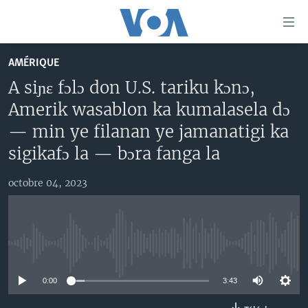
Liens
d'accessibilité
Menu
AMÉRIQUE
principal
TV
A siɲɛ fɔlɔ don U.S. tariku kɔnɔ,
Retour
RADIO
MALI KURA
à
Amerik wasablon ka kumalasela dɔ
la
MALI
MALI KURA
— min ye filanan ye jamanatigi ka
navigation
ÉTATS-UNIS
TABALE
sigikafɔ la — bɔra fanga la
principale
Retour
AN BA FO!
à
octobre 04, 2023
Learning English
FARAFINA FOLI
la
recherche
SUIVEZ-NOUS
No media source currently available
0:00
3:43
Langues