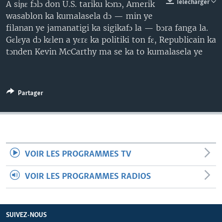
Télécharger
A siɲɛ fɔlɔ don U.S. tariku kɔnɔ, Amerik
wasablon ka kumalasela dɔ — min ye
filanan ye jamanatigi ka sigikafɔ la — bɔra fanga la.
Gɛlɛya dɔ kɛlen a yɛrɛ ka politiki ton fɛ, Republicain ka
tɔnden Kevin McCarthy ma se ka to kumalasela ye
Partager
VOIR LES PROGRAMMES TV
VOIR LES PROGRAMMES RADIOS
SUIVEZ-NOUS