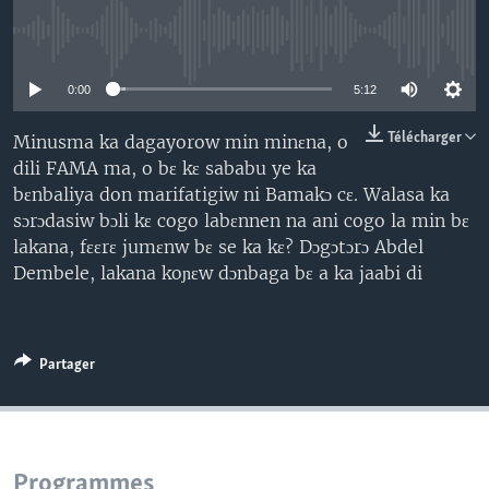
No media source currently available
0:00
5:12
Télécharger
Minusma ka dagayorow min minɛna, o
dili FAMA ma, o bɛ kɛ sababu ye ka
bɛnbaliya don marifatigiw ni Bamakɔ cɛ. Walasa ka
sɔrɔdasiw bɔli kɛ cogo labɛnnen na ani cogo la min bɛ
lakana, fɛɛrɛ jumɛnw bɛ se ka kɛ? Dɔgɔtɔrɔ Abdel
Dembele, lakana koɲɛw dɔnbaga bɛ a ka jaabi di
Partager
Programmes