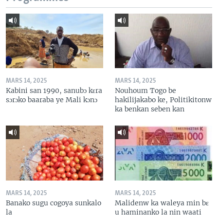
MARS 14, 2025
MARS 14, 2025
Kabini san 1990, sanubɔ kɛra
Nouhoum Togo be
sɔrɔko baaraba ye Mali kɔnɔ
hakilijakabo ke, Politikitonw
ka benkan seben kan
MARS 14, 2025
MARS 14, 2025
Banako sugu cogoya sunkalo
Malidenw ka waleya min bɛ
la
u haminanko la nin waati