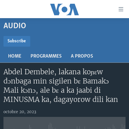
Liens
d'accessibilité
Menu
AUDIO
principal
TV
Retour
RADIO
MALI KURA
Subscribe
à
la
SUBSCRIBE
MALI
MALI KURA
navigation
HOME
PROGRAMMES
A PROPOS
ÉTATS-UNIS
TABALE
principale
S'abonner
Retour
Abdel Dembele, lakana koɲɛw
AN BA FO!
à
Learning English
dɔnbaga min sigilen bɛ Bamakɔ
FARAFINA FOLI
la
Mali kɔnɔ, ale bɛ a ka jaabi di
recherche
SUIVEZ-NOUS
MINUSMA ka, dagayorow dili kan
octobre 20, 2023
Langues