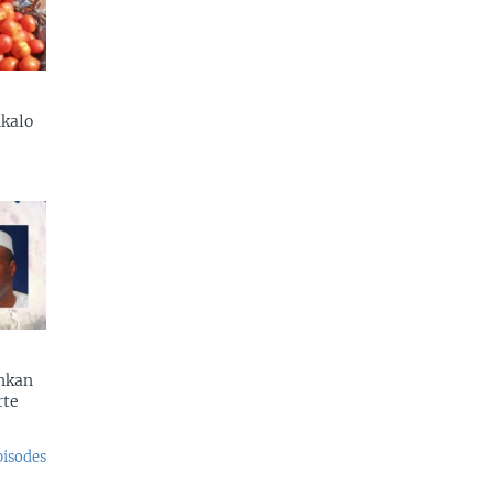
kalo
enkan
rte
pisodes