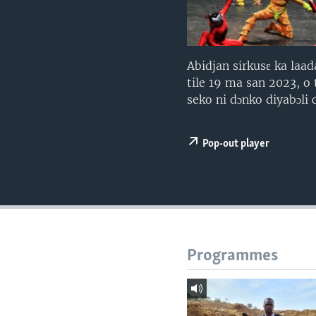
Abidjan sirkusɛ ka laad
tile 19 ma san 2023, o
seko ni dɔnko diyabɔli 
Pop-out player
Programmes