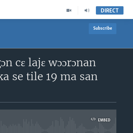
DIRECT
Subscribe
ɔn cɛ lajɛ wɔɔrɔnan
ka se tile 19 ma san
EMBED