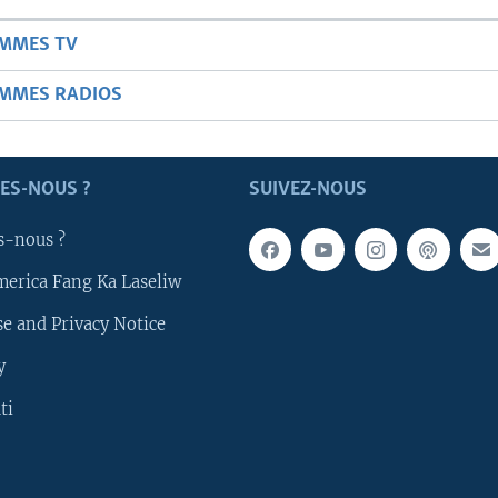
AMMES TV
AMMES RADIOS
ES-NOUS ?
SUIVEZ-NOUS
s-nous ?
merica Fang Ka Laseliw
e and Privacy Notice
y
ti