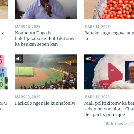
MARS 14, 2025
MARS 14, 2025
ɛra
Nouhoum Togo be
Banako sugu cogoya sun
ɔ
hakilijakabo ke, Politikitonw
la
ka benkan seben kan
MARS 13, 2025
MARS 12, 2025
bɛ u
Farikolo ngenaje kunnafoniw
Mali politikitonw ka b
in
seben bolono bila - Cha
des partis politique
Voir tous les é