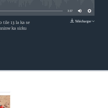
able
3:37
Télécharger
 tile 13 la ka se
EMBED
nninw ka sirku