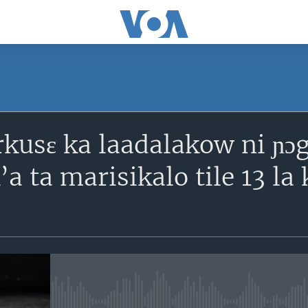
SUBSCRIBE
rkusɛ ka laadalakow ni ɲɔg
S'abonner
a ta marisikalo tile 13 la 