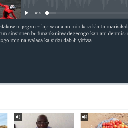
No media source currently avail
0:00
alakow ni ɲɔgɔn cɛ lajɛ wɔɔrɔnan min kɛra k’a ta marisikalo
 tun sinsinnen bɛ funankɛninw degecogo kan ani denmisɛ
cogo min na walasa ka sirku dabɔli yiriwa