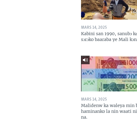
MARS 14, 2025
Kabini san 1990, sanubɔ k
sɔrɔko baaraba ye Mali kɔn
MARS 14, 2025
Malidenw ka waleya min 
haminanko la nin waati n
na.