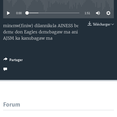
No media source currently available
0:00
1:51
Télécharger
minɛnw(finiw) dilannikɛla AINESS bɛ
dɛmɛ don Eagles dɛmɛbagaw ma ani
AJSM ka kanubagaw ma
Partager
Forum