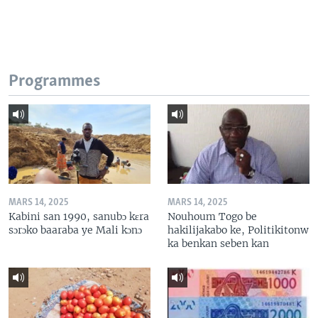
Programmes
MARS 14, 2025
MARS 14, 2025
Kabini san 1990, sanubɔ kɛra
Nouhoum Togo be
sɔrɔko baaraba ye Mali kɔnɔ
hakilijakabo ke, Politikitonw
ka benkan seben kan