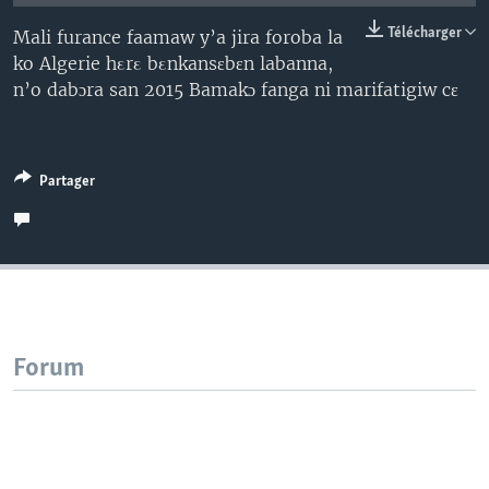
Télécharger
Mali furance faamaw y’a jira foroba la
ko Algerie hεrε bεnkansɛbɛn labanna,
n’o dabɔra san 2015 Bamakɔ fanga ni marifatigiw cɛ
Partager
Forum