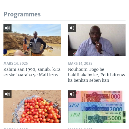
Programmes
MARS 14, 2025
MARS 14, 2025
Kabini san 1990, sanubɔ kɛra
Nouhoum Togo be
sɔrɔko baaraba ye Mali kɔnɔ
hakilijakabo ke, Politikitonw
ka benkan seben kan