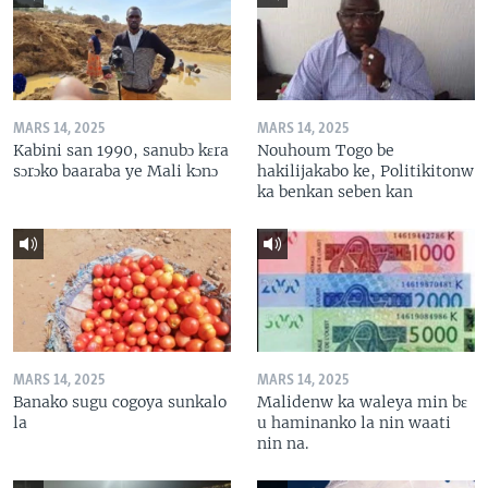
MARS 14, 2025
MARS 14, 2025
Kabini san 1990, sanubɔ kɛra
Nouhoum Togo be
sɔrɔko baaraba ye Mali kɔnɔ
hakilijakabo ke, Politikitonw
ka benkan seben kan
MARS 14, 2025
MARS 14, 2025
Banako sugu cogoya sunkalo
Malidenw ka waleya min bɛ
la
u haminanko la nin waati
nin na.