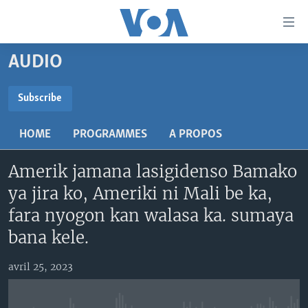
Liens
d'accessibilité
Menu
AUDIO
principal
TV
Retour
RADIO
MALI KURA
Subscribe
à
la
SUBSCRIBE
MALI
MALI KURA
navigation
HOME
PROGRAMMES
A PROPOS
ÉTATS-UNIS
TABALE
principale
S'abonner
Retour
Amerik jamana lasigidenso Bamako
AN BA FO!
à
Learning English
ya jira ko, Ameriki ni Mali be ka,
FARAFINA FOLI
la
fara nyogon kan walasa ka. sumaya
recherche
SUIVEZ-NOUS
bana kele.
avril 25, 2023
Langues