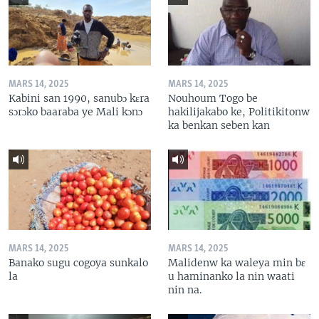
MARS 14, 2025
MARS 14, 2025
Kabini san 1990, sanubɔ kɛra
Nouhoum Togo be
sɔrɔko baaraba ye Mali kɔnɔ
hakilijakabo ke, Politikitonw
ka benkan seben kan
MARS 14, 2025
MARS 14, 2025
Banako sugu cogoya sunkalo
Malidenw ka waleya min bɛ
la
u haminanko la nin waati
nin na.