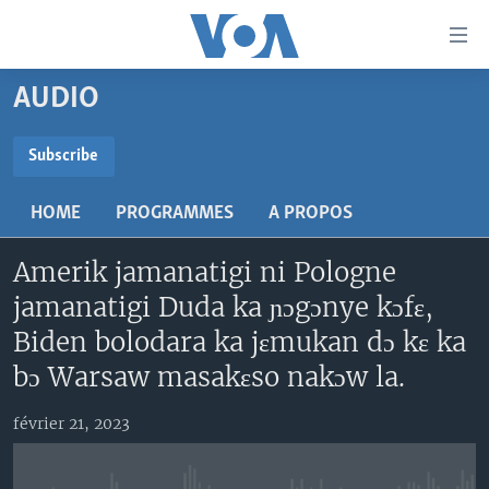
Liens
d'accessibilité
Menu
AUDIO
principal
TV
Retour
RADIO
MALI KURA
Subscribe
à
la
SUBSCRIBE
MALI
MALI KURA
navigation
HOME
PROGRAMMES
A PROPOS
ÉTATS-UNIS
TABALE
principale
S'abonner
Retour
Amerik jamanatigi ni Pologne
AN BA FO!
à
Learning English
jamanatigi Duda ka ɲɔgɔnye kɔfɛ,
FARAFINA FOLI
la
Biden bolodara ka jɛmukan dɔ kɛ ka
recherche
SUIVEZ-NOUS
bɔ Warsaw masakɛso nakɔw la.
février 21, 2023
Langues