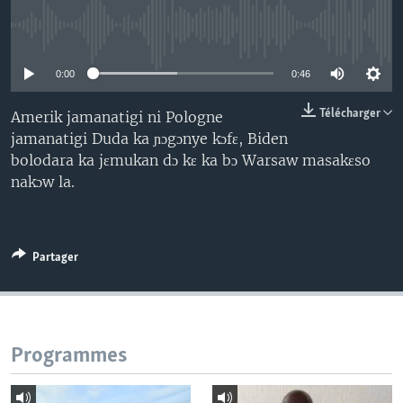
No media source currently available
0:00
0:46
Télécharger
Amerik jamanatigi ni Pologne
jamanatigi Duda ka ɲɔgɔnye kɔfɛ, Biden
bolodara ka jɛmukan dɔ kɛ ka bɔ Warsaw masakɛso
nakɔw la.
Partager
Programmes