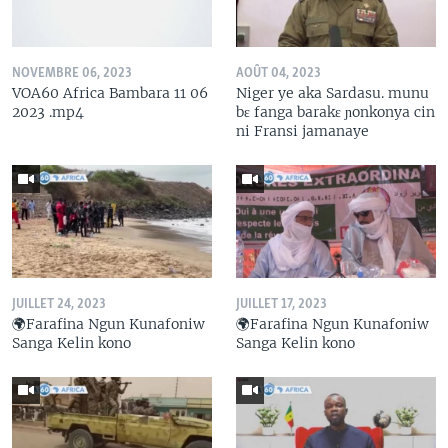
NOVEMBRE 06, 2023
AOÛT 04, 2023
VOA60 Africa Bambara 11 06
Niger ye aka Sardasu. munu
2023 .mp4
bɛ fanga barakɛ ɲonkonya cin
ni Fransi jamanaye
JUILLET 24, 2023
JUILLET 17, 2023
🌍Farafina Ngun Kunafoniw
🌍Farafina Ngun Kunafoniw
Sanga Kelin kono
Sanga Kelin kono