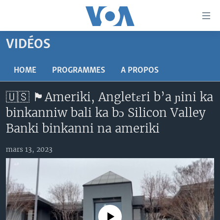
Liens
d'accessibilité
Menu
VIDÉOS
principal
TV
Retour
RADIO
MALI KURA
HOME
PROGRAMMES
A PROPOS
à
la
MALI
MALI KURA
🇺🇸 🏴󠁧󠁢󠁥󠁮󠁧󠁿Ameriki, Angletɛri b’a ɲini ka
navigation
ÉTATS-UNIS
TABALE
principale
binkanniw bali ka bɔ Silicon Valley
Retour
AN BA FO!
Banki binkanni na ameriki
à
Learning English
FARAFINA FOLI
la
mars 13, 2023
recherche
SUIVEZ-NOUS
Langues
No media source currently available