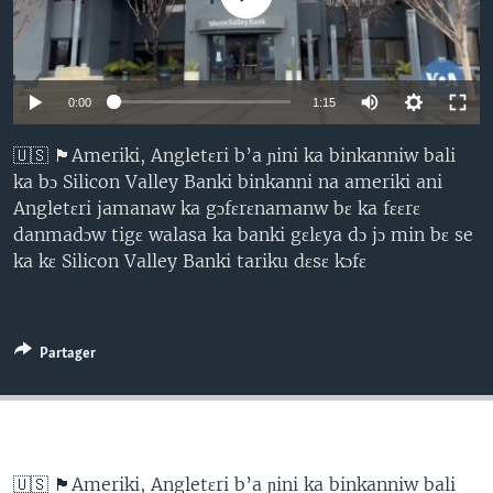
0:00
1:15
🇺🇸 🏴󠁧󠁢󠁥󠁮󠁧󠁿Ameriki, Angletɛri b’a ɲini ka binkanniw bali
ka bɔ Silicon Valley Banki binkanni na ameriki ani
Angletɛri jamanaw ka gɔfɛrɛnamanw bɛ ka fɛɛrɛ
danmadɔw tigɛ walasa ka banki gɛlɛya dɔ jɔ min bɛ se
ka kɛ Silicon Valley Banki tariku dɛsɛ kɔfɛ
Partager
🇺🇸 🏴󠁧󠁢󠁥󠁮󠁧󠁿Ameriki, Angletɛri b’a ɲini ka binkanniw bali