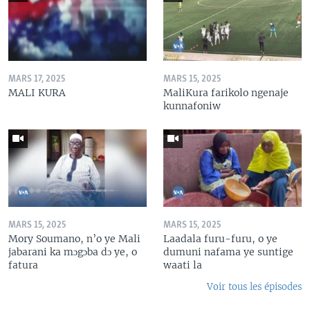
MARS 17, 2025
MARS 15, 2025
MALI KURA
MaliKura farikolo ngenaje
kunnafoniw
MARS 15, 2025
MARS 15, 2025
Mory Soumano, n’o ye Mali
Laadala furu-furu, o ye
jabarani ka mɔgɔba dɔ ye, o
dumuni nafama ye suntige
fatura
waati la
Voir tous les épisodes