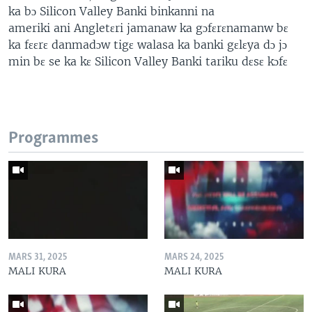
ka bɔ Silicon Valley Banki binkanni na
ameriki ani Angletɛri jamanaw ka gɔfɛrɛnamanw bɛ
ka fɛɛrɛ danmadɔw tigɛ walasa ka banki gɛlɛya dɔ jɔ
min bɛ se ka kɛ Silicon Valley Banki tariku dɛsɛ kɔfɛ
Programmes
MARS 31, 2025
MARS 24, 2025
MALI KURA
MALI KURA