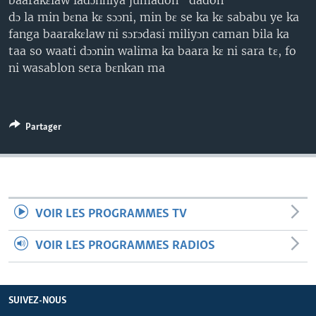
baarakɛlaw ladɔnniya jumadon "dadon"
dɔ la min bɛna kɛ sɔɔni, min bɛ se ka kɛ sababu ye ka
fanga baarakɛlaw ni sɔrɔdasi miliyɔn caman bila ka
taa so waati dɔɔnin walima ka baara kɛ ni sara tɛ, fo
ni wasablon sera bɛnkan ma
Partager
VOIR LES PROGRAMMES TV
VOIR LES PROGRAMMES RADIOS
SUIVEZ-NOUS