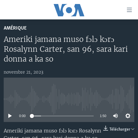
Liens
d'accessibilité
Menu
AMÉRIQUE
principal
TV
Ameriki jamana muso fɔlɔ kɔrɔ
Retour
RADIO
MALI KURA
à
Rosalynn Carter, san 96, sara kari
la
MALI
MALI KURA
donna a ka so
navigation
ÉTATS-UNIS
TABALE
principale
novembre 21, 2023
Retour
AN BA FO!
à
Learning English
FARAFINA FOLI
la
recherche
SUIVEZ-NOUS
No media source currently available
0:00
1:50
Langues
Télécharger
Ameriki jamana muso fɔlɔ kɔrɔ Rosalynn