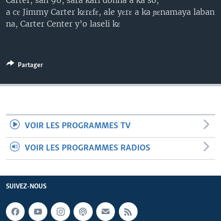
Carter, san 96, sara kari donna a ka so,
a cɛ Jimmy Carter kɛrɛfɛ, ale yɛrɛ a ka ɲɛnamaya laban
na, Carter Center y’o laseli kɛ
Partager
VOIR LES PROGRAMMES TV
VOIR LES PROGRAMMES RADIOS
SUIVEZ-NOUS