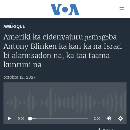
Liens
d'accessibilité
Menu
AMÉRIQUE
principal
TV
Ameriki ka cidenyajuru ɲɛmɔgɔba
Retour
RADIO
MALI KURA
à
Antony Blinken ka kan ka na Israɛl
la
MALI
MALI KURA
bi alamisadon na, ka taa taama
navigation
ÉTATS-UNIS
TABALE
kunruni na
principale
Retour
AN BA FO!
à
octobre 12, 2023
Learning English
FARAFINA FOLI
la
recherche
SUIVEZ-NOUS
No media source currently available
0:00
2:00
Langues