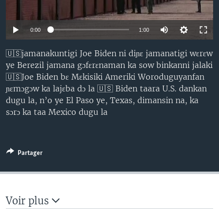
0:00
1:00
🇺🇸jamanakuntigi Joe Biden ni diɲɛ jamanatigi wɛrɛw
ye Berezil jamana gɔfɛrɛnaman ka sow binkanni jalaki
🇺🇸Joe Biden bɛ Mɛkisiki Ameriki Woroduguyanfan
ɲɛmɔgɔw ka lajɛba dɔ la 🇺🇸 Biden taara U.S. dankan
dugu la, n’o ye El Paso ye, Texas, dimansin na, ka
sɔrɔ ka taa Mexico dugu la
Partager
Voir plus