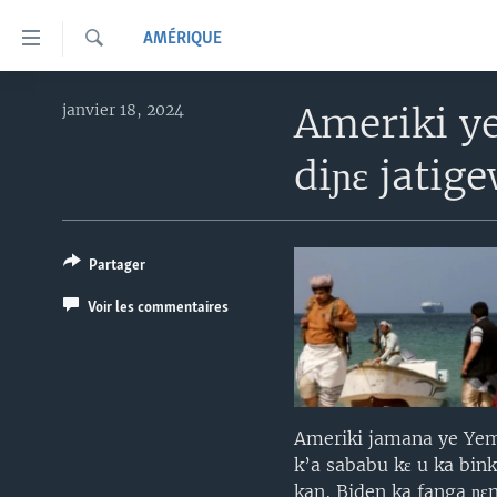
Liens
AMÉRIQUE
d'accessibilité
Recherche
Menu
TV
principal
Ameriki ye
janvier 18, 2024
Retour
RADIO
MALI KURA
diɲɛ jatig
à
MALI
MALI KURA
la
navigation
ÉTATS-UNIS
TABALE
principale
AN BA FO!
Partager
Retour
à
FARAFINA FOLI
Voir les commentaires
la
recherche
Ameriki jamana ye Yeme
k’a sababu kɛ u ka bin
kan, Biden ka fanga ɲɛ