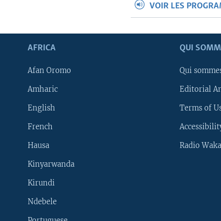
VOIR LES PROGR
AFRICA
QUI SOMM
Afan Oromo
Qui somme
Amharic
Editorial A
English
Terms of Us
French
Accessibilit
Hausa
Radio Waka
Kinyarwanda
Kirundi
Ndebele
Portuguese