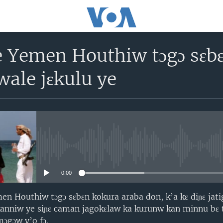
 Yemen Houthiw tɔgɔ sɛbɛ
ewale jɛkulu ye
No media source currently avail
0:00
n Houthiw tɔgɔ sɛbɛn kokura araba don, k’a kɛ diɲɛ jati
kanniw ye siɲɛ caman jagokɛlaw ka kurunw kan minnu bɛ t
mɔgɔw y’o fɔ.