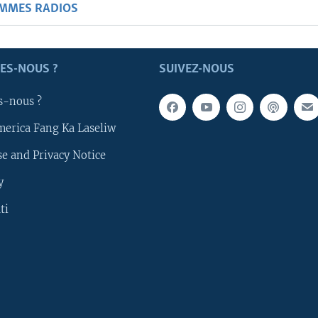
AMMES RADIOS
ES-NOUS ?
SUIVEZ-NOUS
s-nous ?
merica Fang Ka Laseliw
e and Privacy Notice
y
ti