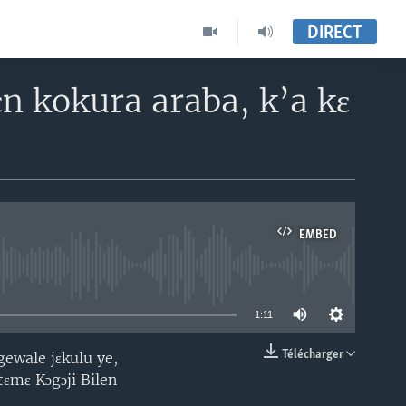
DIRECT
n kokura araba, k’a kɛ
EMBED
able
1:11
Télécharger
gewale jɛkulu ye,
EMBED
ɛmɛ Kɔgɔji Bilen