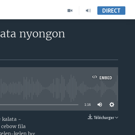
DIRECT
lata nyongon
EMBED
able
1:16
Télécharger
 kalata -
EMBED
cebow fila
 kelen-kelen bɛɛ