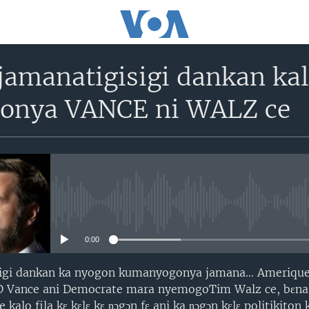
jamanatigisigi dankan ka
onya VANCE ni WALZ ce
No media source currently avail
0:00
gi dankan ka nyogon kumanyogonya jamana... Amerique
D Vance ani Democrate mara nyemogoTim Walz ce, bɛna 
 kalo fila kɛ kɛlɛ kɛ ɲɔgɔn fɛ ani ka ɲɔgɔn kɛlɛ politikiton