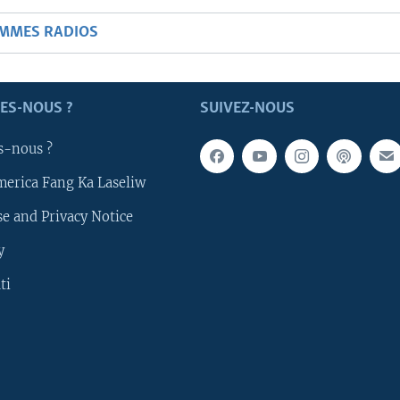
AMMES RADIOS
ES-NOUS ?
SUIVEZ-NOUS
s-nous ?
merica Fang Ka Laseliw
e and Privacy Notice
y
ti