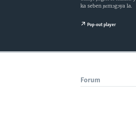
ka seben ɲɛmɔgɔya la.
Pop-out player
Forum