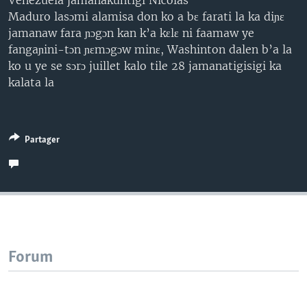
Venezuela jamanakuntigi Nicolas
Maduro lasɔmi alamisa don ko a bɛ farati la ka diɲɛ
jamanaw fara ɲɔgɔn kan k’a kɛlɛ ni faamaw ye
fangaɲini-tɔn ɲɛmɔgɔw minɛ, Washinton dalen b’a la
ko u ye se sɔrɔ juillet kalo tile 28 jamanatigisigi ka
kalata la
Partager
Forum