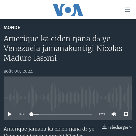
Liens
d'accessibilité
Menu
MONDE
principal
TV
Amerique ka ciden ŋana dɔ ye
Retour
RADIO
MALI KURA
à
Venezuela jamanakuntigi Nicolas
la
MALI
MALI KURA
Maduro lasɔmi
navigation
ÉTATS-UNIS
TABALE
principale
août 09, 2024
Retour
AN BA FO!
à
Learning English
FARAFINA FOLI
la
recherche
SUIVEZ-NOUS
No media source currently available
0:00
1:23
Langues
Télécharger
Amerique jamana ka ciden ŋana dɔ ye