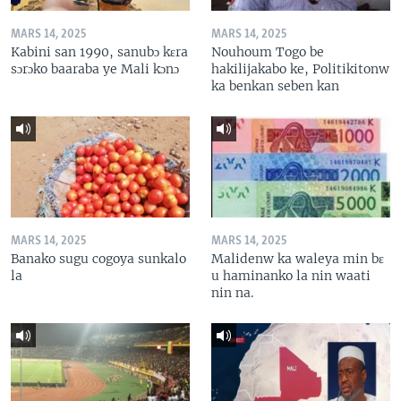
MARS 14, 2025
MARS 14, 2025
Kabini san 1990, sanubɔ kɛra
Nouhoum Togo be
sɔrɔko baaraba ye Mali kɔnɔ
hakilijakabo ke, Politikitonw
ka benkan seben kan
MARS 14, 2025
MARS 14, 2025
Banako sugu cogoya sunkalo
Malidenw ka waleya min bɛ
la
u haminanko la nin waati
nin na.