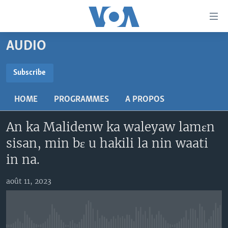
Liens
d'accessibilité
Menu
AUDIO
principal
TV
Retour
RADIO
MALI KURA
Subscribe
à
la
SUBSCRIBE
MALI
MALI KURA
navigation
HOME
PROGRAMMES
A PROPOS
ÉTATS-UNIS
TABALE
principale
S'abonner
Retour
An ka Malidenw ka waleyaw lamɛn
AN BA FO!
à
Learning English
sisan, min bɛ u hakili la nin waati
FARAFINA FOLI
la
in na.
recherche
SUIVEZ-NOUS
août 11, 2023
Langues