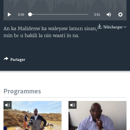
No media source currently available
0:00
3:51
Télécharger
An ka Malidenw ka waleyaw lamɛn sisan,
min bɛ u hakili la nin waati in na.
Partager
Programmes