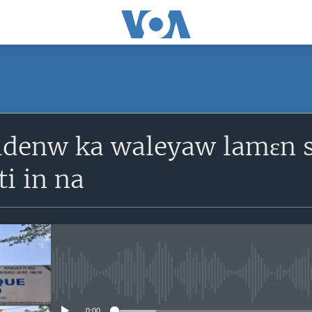
SUBSCRIBE
idenw ka waleyaw lamɛn si
S'abonner
ti in na
No media source currently avail
0:00