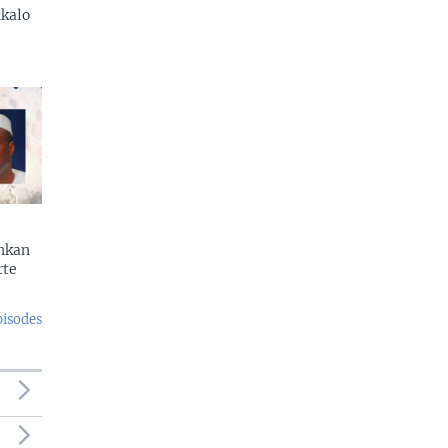
kalo
enkan
rte
pisodes