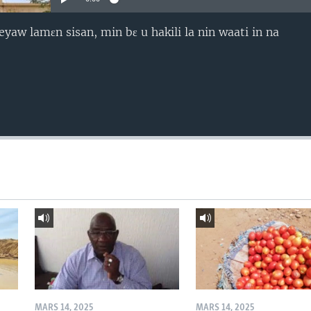
yaw lamɛn sisan, min bɛ u hakili la nin waati in na
MARS 14, 2025
MARS 14, 2025