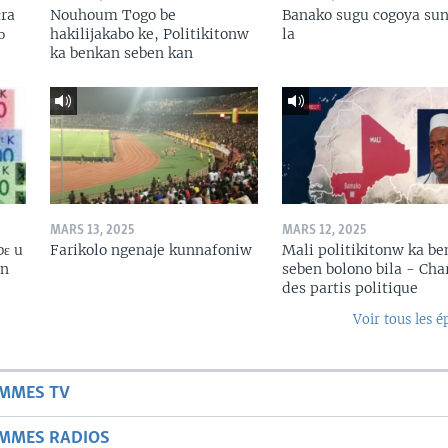
ɛra
Nouhoum Togo be
Banako sugu cogoya sun
ɔ
hakilijakabo ke, Politikitonw
la
ka benkan seben kan
MARS 13, 2025
MARS 12, 2025
bɛ u
Farikolo ngenaje kunnafoniw
Mali politikitonw ka b
in
seben bolono bila - Cha
des partis politique
Voir tous les é
AMMES TV
AMMES RADIOS