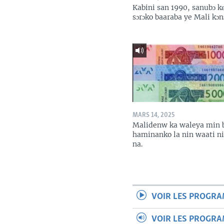
Kabini san 1990, sanubɔ k
sɔrɔko baaraba ye Mali kɔn
MARS 14, 2025
Malidenw ka waleya min 
haminanko la nin waati n
na.
VOIR LES PROGR
VOIR LES PROGR