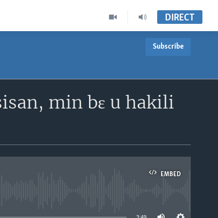
DIRECT
Subscribe
san, min bɛ u hakili
EMBED
able
3:49