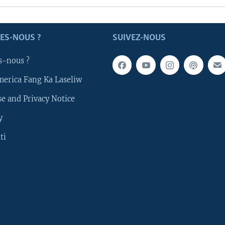
ES-NOUS ?
SUIVEZ-NOUS
s-nous ?
merica Fang Ka Laseliw
e and Privacy Notice
y
ti