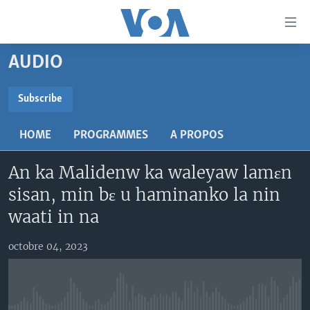
Liens
d'accessibilité
Menu
AUDIO
principal
TV
Retour
RADIO
MALI KURA
Subscribe
à
la
SUBSCRIBE
MALI
MALI KURA
navigation
HOME
PROGRAMMES
A PROPOS
ÉTATS-UNIS
TABALE
principale
S'abonner
Retour
An ka Malidenw ka waleyaw lamɛn
AN BA FO!
à
Learning English
sisan, min bɛ u haminanko la nin
FARAFINA FOLI
la
waati in na
recherche
SUIVEZ-NOUS
octobre 04, 2023
Langues