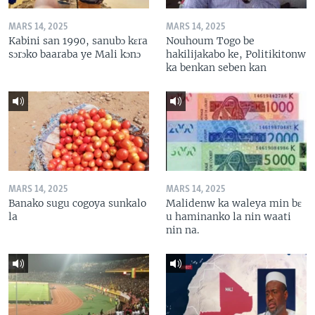
MARS 14, 2025
MARS 14, 2025
Kabini san 1990, sanubɔ kɛra
Nouhoum Togo be
sɔrɔko baaraba ye Mali kɔnɔ
hakilijakabo ke, Politikitonw
ka benkan seben kan
MARS 14, 2025
MARS 14, 2025
Banako sugu cogoya sunkalo
Malidenw ka waleya min bɛ
la
u haminanko la nin waati
nin na.