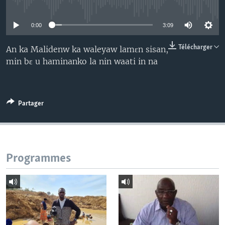
No media source currently available
0:00
3:09
Télécharger
An ka Malidenw ka waleyaw lamɛn sisan,
min bɛ u haminanko la nin waati in na
Partager
Programmes