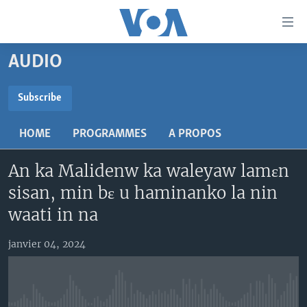
Liens
d'accessibilité
Menu
AUDIO
principal
TV
Retour
RADIO
MALI KURA
Subscribe
à
la
SUBSCRIBE
MALI
MALI KURA
navigation
HOME
PROGRAMMES
A PROPOS
ÉTATS-UNIS
TABALE
principale
S'abonner
Retour
An ka Malidenw ka waleyaw lamɛn
AN BA FO!
à
Learning English
sisan, min bɛ u haminanko la nin
FARAFINA FOLI
la
waati in na
recherche
SUIVEZ-NOUS
janvier 04, 2024
Langues