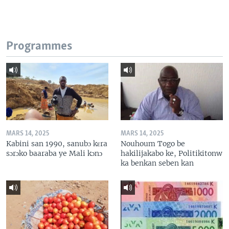
Programmes
MARS 14, 2025
MARS 14, 2025
Kabini san 1990, sanubɔ kɛra
Nouhoum Togo be
sɔrɔko baaraba ye Mali kɔnɔ
hakilijakabo ke, Politikitonw
ka benkan seben kan