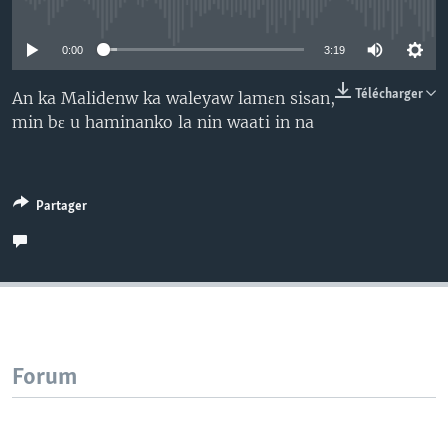
No media source currently available
0:00
3:19
Télécharger
An ka Malidenw ka waleyaw lamɛn sisan,
min bɛ u haminanko la nin waati in na
Partager
Forum