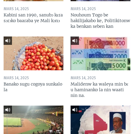
MARS 14, 2025
MARS 14, 2025
Kabini san 1990, sanubɔ kɛra
Nouhoum Togo be
sɔrɔko baaraba ye Mali kɔnɔ
hakilijakabo ke, Politikitonw
ka benkan seben kan
MARS 14, 2025
MARS 14, 2025
Banako sugu cogoya sunkalo
Malidenw ka waleya min bɛ
la
u haminanko la nin waati
nin na.