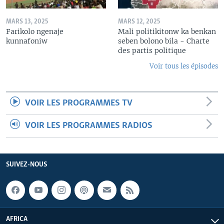
MARS 13, 2025
MARS 12, 2025
Farikolo ngenaje
Mali politikitonw ka benkan
kunnafoniw
seben bolono bila - Charte
des partis politique
Voir tous les épisodes
VOIR LES PROGRAMMES TV
VOIR LES PROGRAMMES RADIOS
SUIVEZ-NOUS
AFRICA