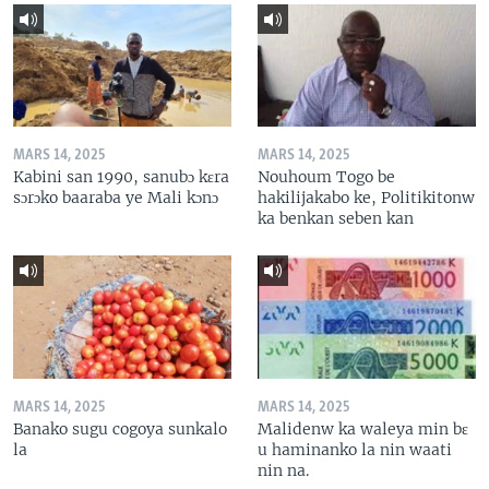
MARS 14, 2025
MARS 14, 2025
Kabini san 1990, sanubɔ kɛra
Nouhoum Togo be
sɔrɔko baaraba ye Mali kɔnɔ
hakilijakabo ke, Politikitonw
ka benkan seben kan
MARS 14, 2025
MARS 14, 2025
Banako sugu cogoya sunkalo
Malidenw ka waleya min bɛ
la
u haminanko la nin waati
nin na.