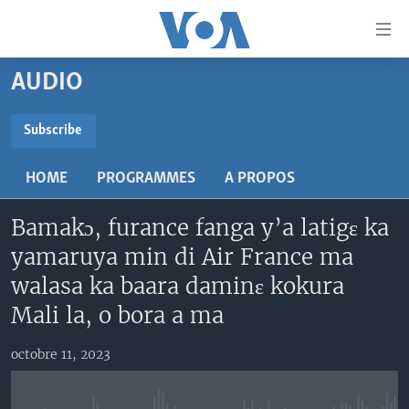
Liens
d'accessibilité
Menu
AUDIO
principal
TV
Retour
RADIO
MALI KURA
Subscribe
à
la
SUBSCRIBE
MALI
MALI KURA
navigation
HOME
PROGRAMMES
A PROPOS
ÉTATS-UNIS
TABALE
principale
S'abonner
Retour
Bamakɔ, furance fanga y’a latigɛ ka
AN BA FO!
à
Learning English
yamaruya min di Air France ma
FARAFINA FOLI
la
walasa ka baara daminɛ kokura
recherche
SUIVEZ-NOUS
Mali la, o bora a ma
octobre 11, 2023
Langues