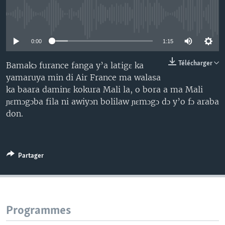
No media source currently available
0:00
1:15
Télécharger
Bamakɔ furance fanga y’a latigɛ ka
yamaruya min di Air France ma walasa
ka baara daminɛ kokura Mali la, o bora a ma Mali
ɲɛmɔgɔba fila ni awiyɔn bolilaw ɲɛmɔgɔ dɔ y’o fɔ araba
don.
Partager
Programmes