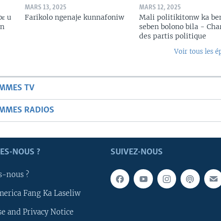
MARS 13, 2025
MARS 12, 2025
bɛ u
Farikolo ngenaje kunnafoniw
Mali politikitonw ka b
in
seben bolono bila - Cha
des partis politique
Voir tous les é
AMMES TV
AMMES RADIOS
ES-NOUS ?
SUIVEZ-NOUS
s-nous ?
merica Fang Ka Laseliw
e and Privacy Notice