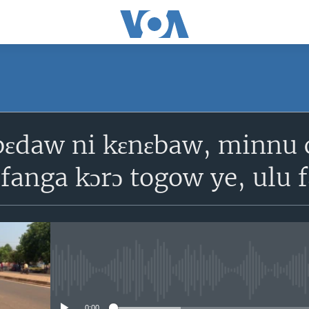
SUBSCRIBE
ɛdaw ni kɛnɛbaw, minnu 
S'abonner
fanga kɔrɔ togow ye, ulu 
No media source currently avail
0:00