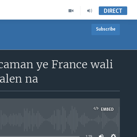
DIRECT
Subscribe
caman ye France wali
falen na
EMBED
able
1:29