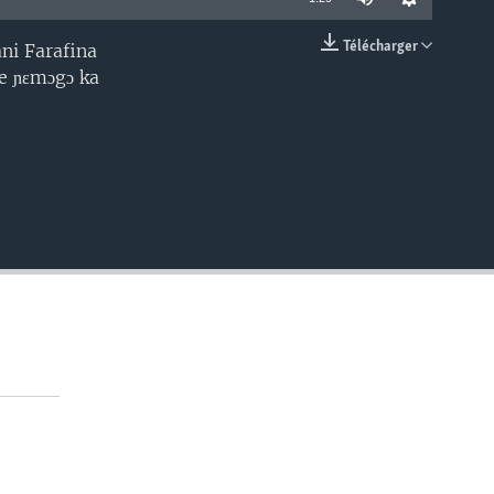
Télécharger
ni Farafina
EMBED
ce ɲɛmɔgɔ ka