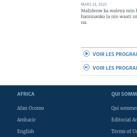
MARS 14, 2025
Malidenw ka waleya min 
haminanko la nin waati n
na.
VOIR LES PROGR
VOIR LES PROGR
AFRICA
QUI SOMM
Afan Oromo
Qui somme
Amharic
Editorial A
English
Terms of Us