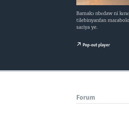
Bamakɔ nbɛdaw ni kɛnɛ
tilebinyanfan marabolo 
sariya ye.
Pop-out player
Forum