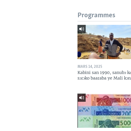
Programmes
MARS 14, 2025
Kabini san 1990, sanubɔ k
sɔrɔko baaraba ye Mali kɔn