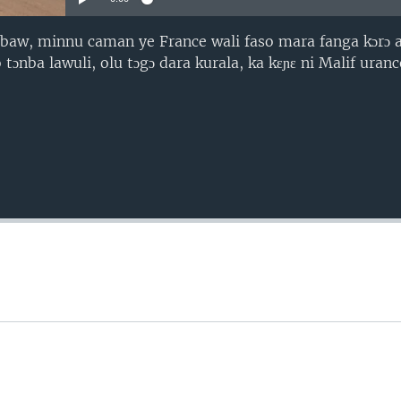
baw, minnu caman ye France wali faso mara fanga kɔrɔ a
tɔnba lawuli, olu tɔgɔ dara kurala, ka kɛɲɛ ni Malif uran