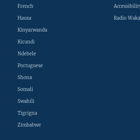
French
Accessibilit
Hausa
Radio Waka
Kinyarwanda
Kirundi
Ndebele
Portuguese
Shona
Learning English
Somali
SUIVEZ-NOUS
Swahili
Tigrigna
Zimbabwe
Langues