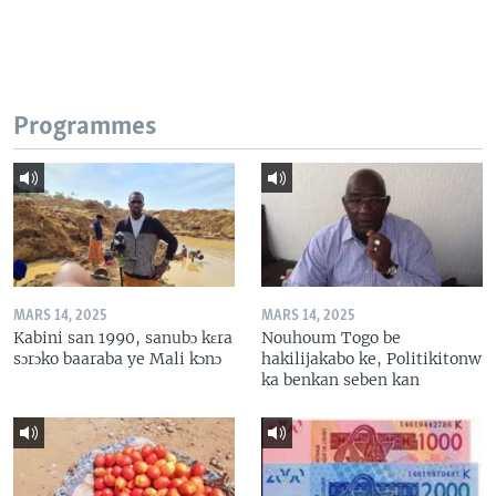
Programmes
MARS 14, 2025
MARS 14, 2025
Kabini san 1990, sanubɔ kɛra
Nouhoum Togo be
sɔrɔko baaraba ye Mali kɔnɔ
hakilijakabo ke, Politikitonw
ka benkan seben kan