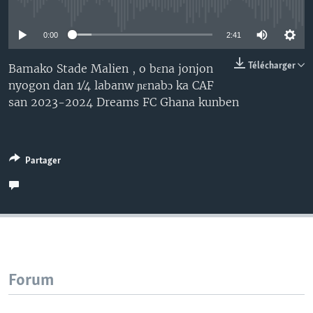
No media source currently available
0:00
2:41
Télécharger
Bamako Stade Malien , o bɛna jonjon
nyogon dan 1⁄4 labanw ɲɛnabɔ ka CAF
san 2023-2024 Dreams FC Ghana kunben
Partager
Forum