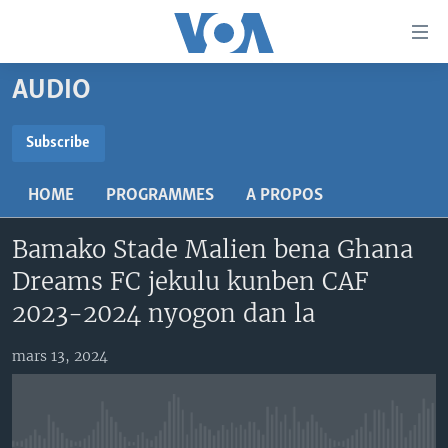
Liens
d'accessibilité
Menu
AUDIO
principal
TV
Retour
RADIO
MALI KURA
Subscribe
à
la
SUBSCRIBE
MALI
MALI KURA
navigation
HOME
PROGRAMMES
A PROPOS
ÉTATS-UNIS
TABALE
principale
S'abonner
Retour
Bamako Stade Malien bena Ghana
AN BA FO!
à
Learning English
Dreams FC jekulu kunben CAF
FARAFINA FOLI
la
2023-2024 nyogon dan la
recherche
SUIVEZ-NOUS
mars 13, 2024
Langues