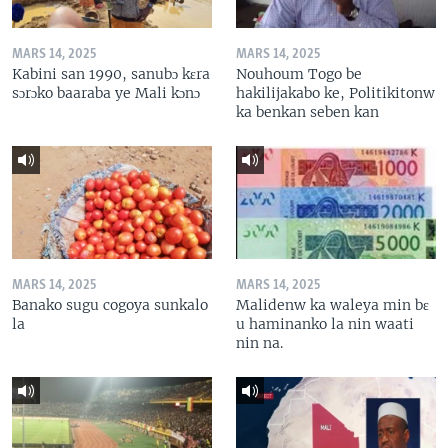
MARS 14, 2025
MARS 14, 2025
Kabini san 1990, sanubɔ kɛra
Nouhoum Togo be
sɔrɔko baaraba ye Mali kɔnɔ
hakilijakabo ke, Politikitonw
ka benkan seben kan
MARS 14, 2025
MARS 14, 2025
Banako sugu cogoya sunkalo
Malidenw ka waleya min bɛ
la
u haminanko la nin waati
nin na.