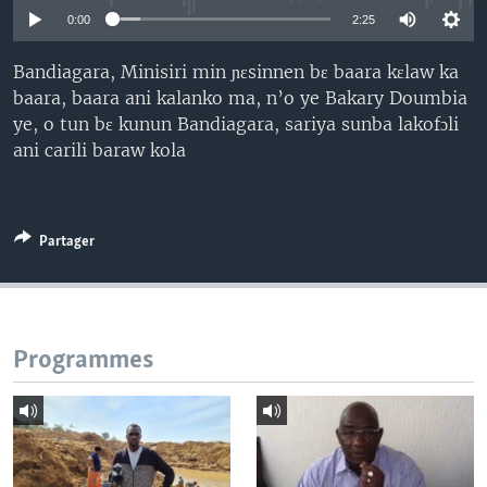
0:00
2:25
Bandiagara, Minisiri min ɲɛsinnen bɛ baara kɛlaw ka
baara, baara ani kalanko ma, n’o ye Bakary Doumbia
ye, o tun bɛ kunun Bandiagara, sariya sunba lakofɔli
ani carili baraw kola
Partager
Programmes