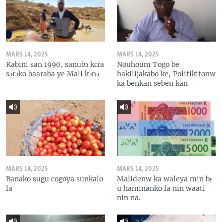
MARS 14, 2025
MARS 14, 2025
Kabini san 1990, sanubɔ kɛra
Nouhoum Togo be
sɔrɔko baaraba ye Mali kɔnɔ
hakilijakabo ke, Politikitonw
ka benkan seben kan
MARS 14, 2025
MARS 14, 2025
Banako sugu cogoya sunkalo
Malidenw ka waleya min bɛ
la
u haminanko la nin waati
nin na.