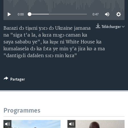
No media source currently available
0:00
0:47
Télécharger
Barazi dɔ tiɲɛni yɔrɔ dɔ Ukraine jamana
na "siga t'a la, a kɛra mɔgɔ caman ka
saya sababu ye", ka kɛɲɛ ni White House ka
kumalasela dɔ ka fɔta ye min y'a jira ko a ma
"dantigɛli dafalen sɔrɔ min kɛra"
Partager
Programmes