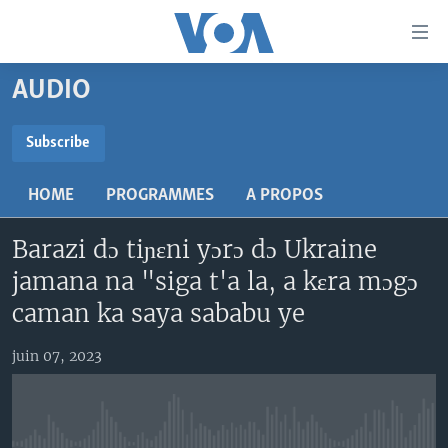
Liens
d'accessibilité
Menu
AUDIO
principal
TV
Retour
RADIO
MALI KURA
Subscribe
à
la
SUBSCRIBE
MALI
MALI KURA
navigation
HOME
PROGRAMMES
A PROPOS
ÉTATS-UNIS
TABALE
principale
S'abonner
Retour
Barazi dɔ tiɲɛni yɔrɔ dɔ Ukraine
AN BA FO!
à
Learning English
jamana na "siga t'a la, a kɛra mɔgɔ
FARAFINA FOLI
la
caman ka saya sababu ye
recherche
SUIVEZ-NOUS
juin 07, 2023
Langues