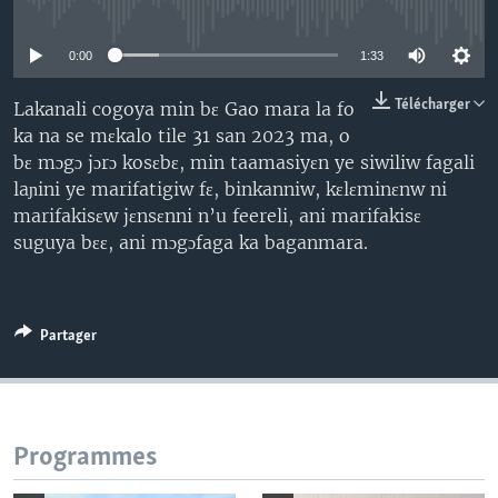
No media source currently available
0:00
1:33
Télécharger
Lakanali cogoya min bɛ Gao mara la fo
ka na se mɛkalo tile 31 san 2023 ma, o
bɛ mɔgɔ jɔrɔ kosɛbɛ, min taamasiyɛn ye siwiliw fagali
laɲini ye marifatigiw fɛ, binkanniw, kɛlɛminɛnw ni
marifakisɛw jɛnsɛnni n’u feereli, ani marifakisɛ
suguya bɛɛ, ani mɔgɔfaga ka baganmara.
Partager
Programmes