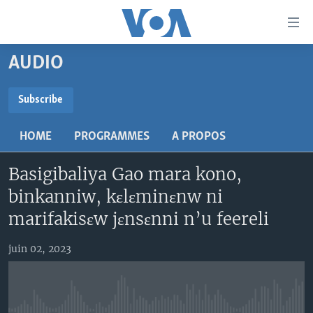
Liens
d'accessibilité
Menu
AUDIO
principal
TV
Retour
RADIO
MALI KURA
Subscribe
à
la
SUBSCRIBE
MALI
MALI KURA
navigation
HOME
PROGRAMMES
A PROPOS
ÉTATS-UNIS
TABALE
principale
S'abonner
Retour
Basigibaliya Gao mara kono,
AN BA FO!
à
Learning English
binkanniw, kɛlɛminɛnw ni
FARAFINA FOLI
la
marifakisɛw jɛnsɛnni n’u feereli
recherche
SUIVEZ-NOUS
juin 02, 2023
Langues