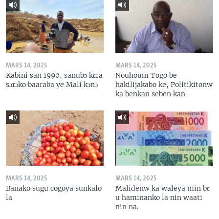
MARS 14, 2025
MARS 14, 2025
Kabini san 1990, sanubɔ kɛra
Nouhoum Togo be
sɔrɔko baaraba ye Mali kɔnɔ
hakilijakabo ke, Politikitonw
ka benkan seben kan
MARS 14, 2025
MARS 14, 2025
Banako sugu cogoya sunkalo
Malidenw ka waleya min bɛ
la
u haminanko la nin waati
nin na.