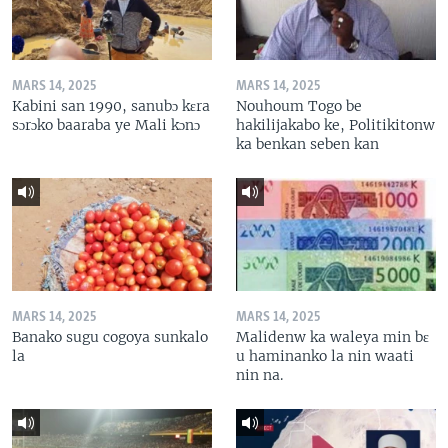
MARS 14, 2025
MARS 14, 2025
Kabini san 1990, sanubɔ kɛra
Nouhoum Togo be
sɔrɔko baaraba ye Mali kɔnɔ
hakilijakabo ke, Politikitonw
ka benkan seben kan
MARS 14, 2025
MARS 14, 2025
Banako sugu cogoya sunkalo
Malidenw ka waleya min bɛ
la
u haminanko la nin waati
nin na.