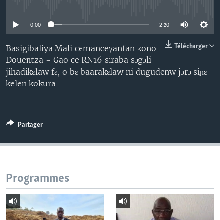
No media source currently available
0:00
2:20
Télécharger
Basigibaliya Mali cemanceyanfan kono -
Douentza - Gao ce RN16 siraba sɔgɔli
jihadikɛlaw fɛ, o bɛ baarakɛlaw ni dugudenw jɔrɔ siɲɛ
kelen kokura
Partager
Programmes