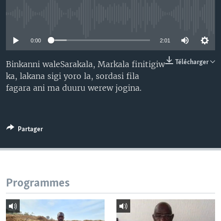
No media source currently available
0:00
2:01
Télécharger
Binkanni waleSarakala, Markala finitigiw
ka, lakana sigi yoro la, sordasi fila
fagara ani ma duuru werew jogina.
Partager
Programmes