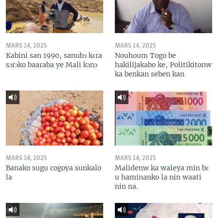
MARS 14, 2025
MARS 14, 2025
Kabini san 1990, sanubɔ kɛra
Nouhoum Togo be
sɔrɔko baaraba ye Mali kɔnɔ
hakilijakabo ke, Politikitonw
ka benkan seben kan
MARS 14, 2025
MARS 14, 2025
Banako sugu cogoya sunkalo
Malidenw ka waleya min bɛ
la
u haminanko la nin waati
nin na.