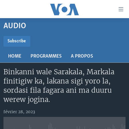
Liens
d'accessibilité
Menu
AUDIO
principal
TV
Retour
RADIO
MALI KURA
Subscribe
à
la
SUBSCRIBE
MALI
MALI KURA
navigation
HOME
PROGRAMMES
A PROPOS
ÉTATS-UNIS
TABALE
principale
S'abonner
Retour
Binkanni wale Sarakala, Markala
AN BA FO!
à
Learning English
finitigiw ka, lakana sigi yoro la,
FARAFINA FOLI
la
sordasi fila fagara ani ma duuru
recherche
SUIVEZ-NOUS
werew jogina.
février 28, 2023
Langues