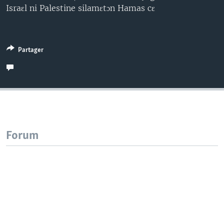
Israɛl ni Palestine silamɛtɔn Hamas cɛ
Partager
Forum