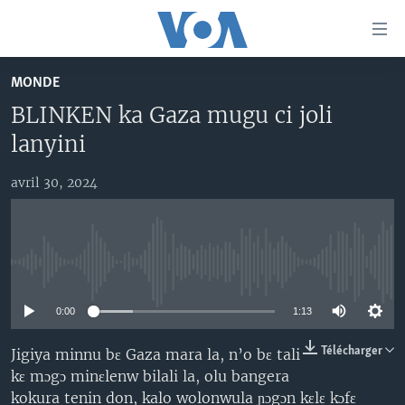
Liens
d'accessibilité
Menu
MONDE
principal
TV
BLINKEN ka Gaza mugu ci joli
Retour
RADIO
MALI KURA
à
lanyini
la
MALI
MALI KURA
navigation
avril 30, 2024
ÉTATS-UNIS
TABALE
principale
Retour
AN BA FO!
à
Learning English
FARAFINA FOLI
la
No media source currently available
recherche
SUIVEZ-NOUS
0:00
1:13
Télécharger
Jigiya minnu bɛ Gaza mara la, n’o bɛ tali
kɛ mɔgɔ minɛlenw bilali la, olu bangera
Langues
kokura tenin don, kalo wolonwula ɲɔgɔn kɛlɛ kɔfɛ