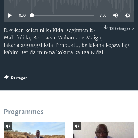
No media source currently available
0:00
7:00
Télécharger
Dɔgɔkun kelen ni kɔ Kidal seginnen kɔ
Mali foli la, Boubacar Mahamane Maiga,
lakana sɛgɛsɛgɛlikɛla Timbuktu, bɛ lakana koɲɛw lajɛ
kabini Ber da minɛna kokura ka taa Kidal.
Partager
Programmes