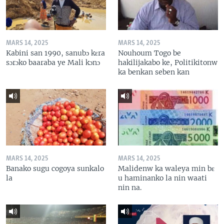
MARS 14, 2025
MARS 14, 2025
Kabini san 1990, sanubɔ kɛra
Nouhoum Togo be
sɔrɔko baaraba ye Mali kɔnɔ
hakilijakabo ke, Politikitonw
ka benkan seben kan
MARS 14, 2025
MARS 14, 2025
Banako sugu cogoya sunkalo
Malidenw ka waleya min bɛ
la
u haminanko la nin waati
nin na.