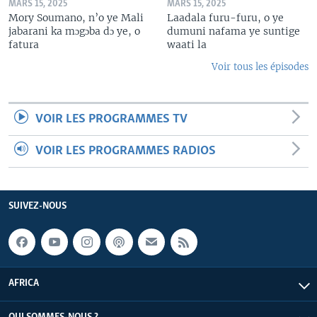
MARS 15, 2025
MARS 15, 2025
Mory Soumano, n’o ye Mali
Laadala furu-furu, o ye
jabarani ka mɔgɔba dɔ ye, o
dumuni nafama ye suntige
fatura
waati la
Voir tous les épisodes
VOIR LES PROGRAMMES TV
VOIR LES PROGRAMMES RADIOS
SUIVEZ-NOUS
AFRICA