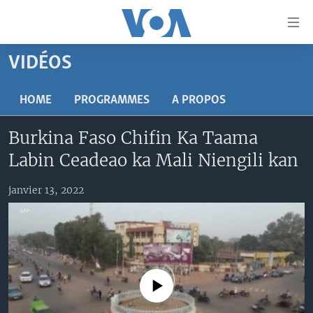
Liens
d'accessibilité
Menu
VIDÉOS
principal
TV
Retour
RADIO
MALI KURA
HOME
PROGRAMMES
A PROPOS
à
la
MALI
MALI KURA
Burkina Faso Chifin Ka Taama
navigation
ÉTATS-UNIS
TABALE
principale
Labin Ceadeao ka Mali Niengili kan
Retour
AN BA FO!
à
Learning English
janvier 13, 2022
FARAFINA FOLI
la
recherche
SUIVEZ-NOUS
No media source currently available
Langues