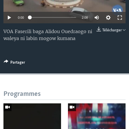
0:00
2:08
Télécharger
VOA Faserili baga Alidou Ouedraogo ni
waleya ni labin mogow kumana
Partager
Programmes