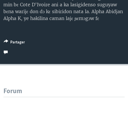
min bɛ Cote D'Ivoire ani a ka lasigidenso suguyaw
bɛna warijɛ don dɔ kɛ sibiridon nata la. Alpha Abidjan
Alpha K, ye hakilina caman lajɛ ɲɛmɔgɔw fɛ
Partager
Forum