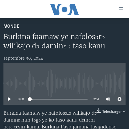
Liens
d'accessibilité
Menu
MONDE
principal
TV
Burkina faamaw ye nafolosɔrɔ
Retour
RADIO
MALI KURA
à
wilikajo dɔ daminɛ : faso kanu
la
MALI
MALI KURA
navigation
septembre 30, 2024
ÉTATS-UNIS
TABALE
principale
Retour
AN BA FO!
à
Learning English
FARAFINA FOLI
la
No media source currently available
recherche
SUIVEZ-NOUS
0:00
3:51
Télécharger
Burkina faamaw ye nafolosɔrɔ wilikajo dɔ
daminɛ min tɔgɔ ye ko faso kanu dɛmɛni
Langues
hɛrɛ cɛsiri kama. Burkina Faso jamana lasigidenso