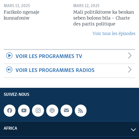
MARS 13, 2025
MARS 12, 2025
Farikolo ngenaje
Mali politikitonw ka benkan
kunnafoniw
seben bolono bila - Charte
des partis politique
Voir tous les épisodes
VOIR LES PROGRAMMES TV
VOIR LES PROGRAMMES RADIOS
SUIVEZ-NOUS
AFRICA