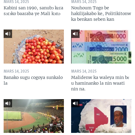
MARS 14, 2025
MARS 14, 2025
Kabini san 1990, sanubɔ kɛra
Nouhoum Togo be
sɔrɔko baaraba ye Mali kɔnɔ
hakilijakabo ke, Politikitonw
ka benkan seben kan
MARS 14, 2025
MARS 14, 2025
Banako sugu cogoya sunkalo
Malidenw ka waleya min bɛ
la
u haminanko la nin waati
nin na.