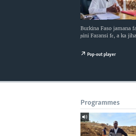
Burkina Faso jamana f
ɲini Faransi fɛ, a ka ji
Pop-out player
Programmes