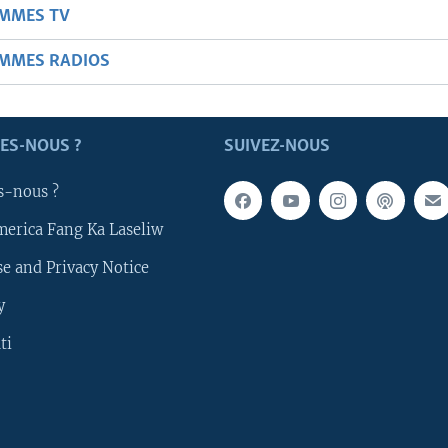
AMMES TV
AMMES RADIOS
ES-NOUS ?
SUIVEZ-NOUS
s-nous ?
merica Fang Ka Laseliw
e and Privacy Notice
y
ti