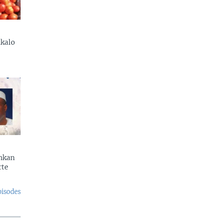
kalo
enkan
rte
pisodes