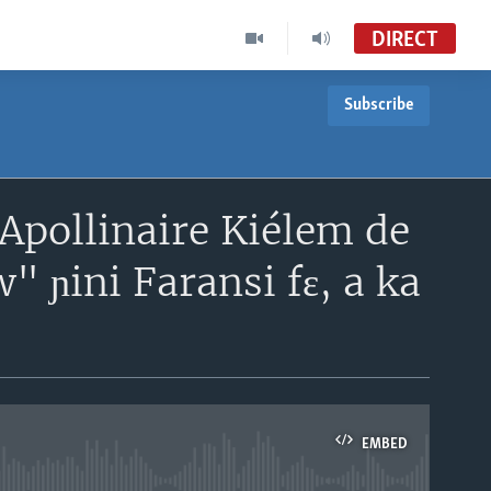
DIRECT
Subscribe
Mali Kura
Mali MC47
Mali Kura
Apollinaire Kiélem de
VOA-TVMC01
 ɲini Faransi fɛ, a ka
EMBED