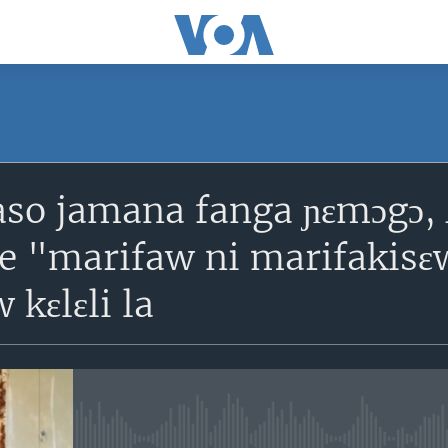
SUBSCRIBE
aso jamana fanga ɲɛmɔgɔ, 
S'abonner
 "marifaw ni marifakisɛw"
 kɛlɛli la