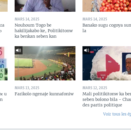
MARS 14, 2025
MARS 14, 2025
ɛra
Nouhoum Togo be
Banako sugu cogoya sun
ɔ
hakilijakabo ke, Politikitonw
la
ka benkan seben kan
MARS 13, 2025
MARS 12, 2025
bɛ u
Farikolo ngenaje kunnafoniw
Mali politikitonw ka b
in
seben bolono bila - Cha
des partis politique
Voir tous les é