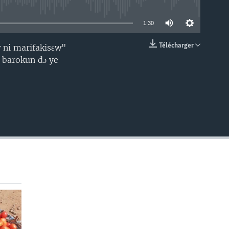
able
1:30
Télécharger
 ni marifakisɛw"
EMBED
ka barokun dɔ ye