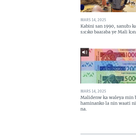
MARS 14, 2025
Kabini san 1990, sanubɔ k
sɔrɔko baaraba ye Mali kɔn
MARS 14, 2025
Malidenw ka waleya min 
haminanko la nin waati n
na.