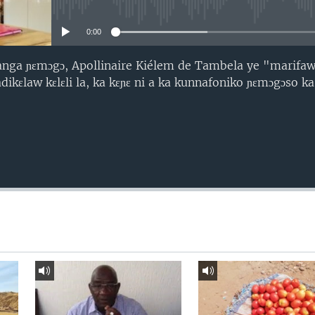
No media source currently avail
0:00
anga ɲɛmɔgɔ, Apollinaire Kiélem de Tambela ye "marifaw
hadikɛlaw kɛlɛli la, ka kɛɲɛ ni a ka kunnafoniko ɲɛmɔgɔso 