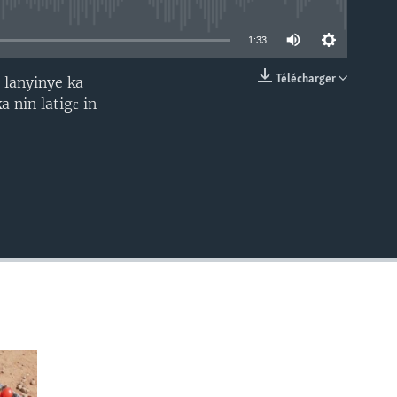
able
1:33
Télécharger
 lanyinye ka
EMBED
 nin latigɛ in