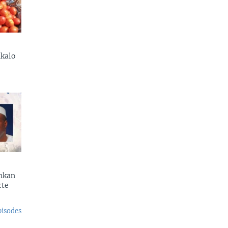
kalo
enkan
rte
pisodes