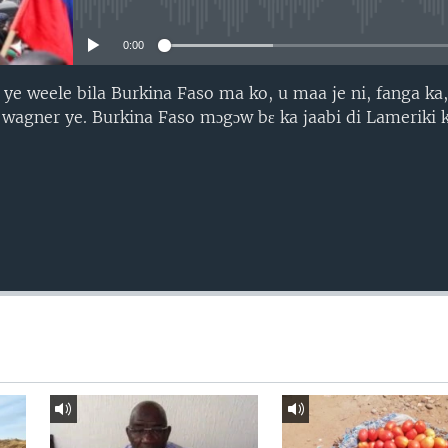
No media source currently avail
0:00
ye weele bila Burkina Faso ma ko, u maa je ni, fanga ka,
wagner ye. Burkina Faso mɔgɔw bɛ ka jaabi di Lameriki ka