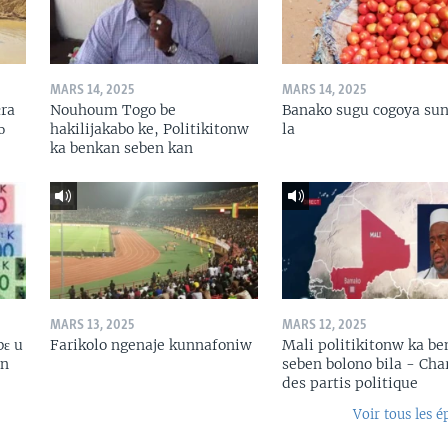
MARS 14, 2025
MARS 14, 2025
ɛra
Nouhoum Togo be
Banako sugu cogoya sun
ɔ
hakilijakabo ke, Politikitonw
la
ka benkan seben kan
MARS 13, 2025
MARS 12, 2025
bɛ u
Farikolo ngenaje kunnafoniw
Mali politikitonw ka b
in
seben bolono bila - Cha
des partis politique
Voir tous les é