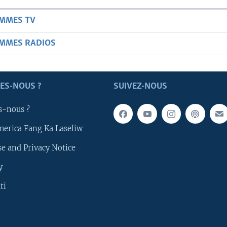
AMMES TV
AMMES RADIOS
ES-NOUS ?
SUIVEZ-NOUS
s-nous ?
merica Fang Ka Laseliw
e and Privacy Notice
y
ti