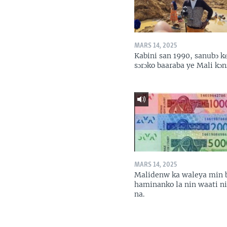
MARS 14, 2025
Kabini san 1990, sanubɔ k
sɔrɔko baaraba ye Mali kɔn
MARS 14, 2025
Malidenw ka waleya min 
haminanko la nin waati n
na.