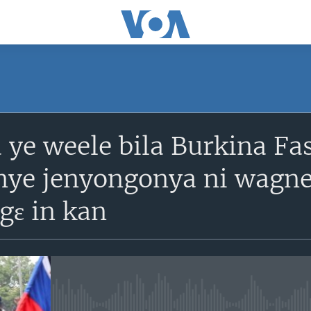
SUBSCRIBE
ye weele bila Burkina Fas
S'abonner
inye jenyongonya ni wagne
igɛ in kan