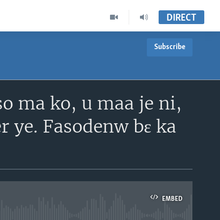
DIRECT
Subscribe
o ma ko, u maa je ni,
r ye. Fasodenw bɛ ka
EMBED