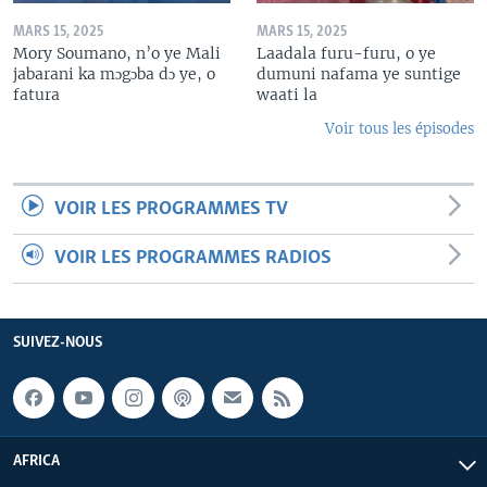
MARS 15, 2025
MARS 15, 2025
Mory Soumano, n’o ye Mali
Laadala furu-furu, o ye
jabarani ka mɔgɔba dɔ ye, o
dumuni nafama ye suntige
fatura
waati la
Voir tous les épisodes
VOIR LES PROGRAMMES TV
VOIR LES PROGRAMMES RADIOS
SUIVEZ-NOUS
AFRICA