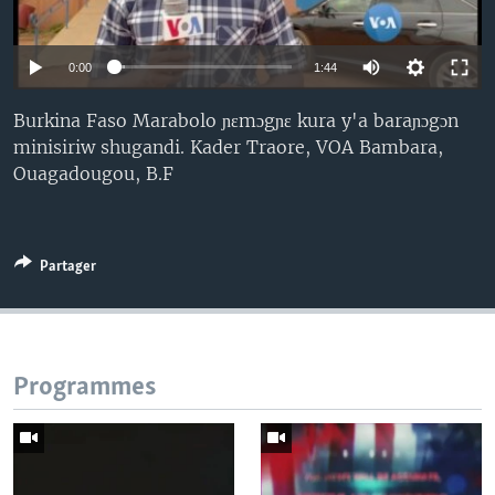
0:00
1:44
Burkina Faso Marabolo ɲɛmɔgɲɛ kura y'a baraɲɔgɔn
minisiriw shugandi. Kader Traore, VOA Bambara,
Ouagadougou, B.F
Partager
Programmes