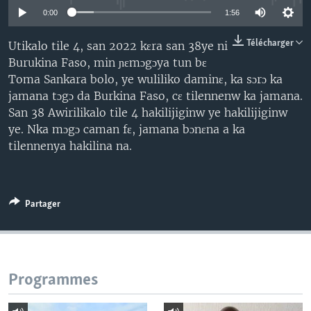
0:00
1:56
Télécharger
Utikalo tile 4, san 2022 kɛra san 38ye ni
Burukina Faso, min ɲɛmɔgɔya tun bɛ
Toma Sankara bolo, ye wuliliko daminɛ, ka sɔrɔ ka
jamana tɔgɔ da Burkina Faso, cɛ tilennenw ka jamana.
San 38 Awirilikalo tile 4 hakilijiginw ye hakilijiginw
ye. Nka mɔgɔ caman fɛ, jamana bɔnɛna a ka
tilennenya hakilina na.
Partager
Programmes