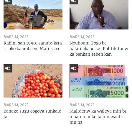
MARS 14, 2025
MARS 14, 2025
Kabini san 1990, sanubɔ kɛra
Nouhoum Togo be
sɔrɔko baaraba ye Mali kɔnɔ
hakilijakabo ke, Politikitonw
ka benkan seben kan
MARS 14, 2025
MARS 14, 2025
Banako sugu cogoya sunkalo
Malidenw ka waleya min bɛ
la
u haminanko la nin waati
nin na.