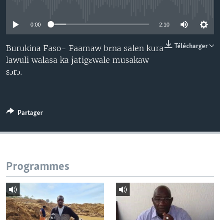
No media source currently available
0:00
2:10
Télécharger
Burukina Faso- Faamaw bɛna salen kura
lawuli walasa ka jatigɛwale musakaw
sɔrɔ.
Partager
Programmes