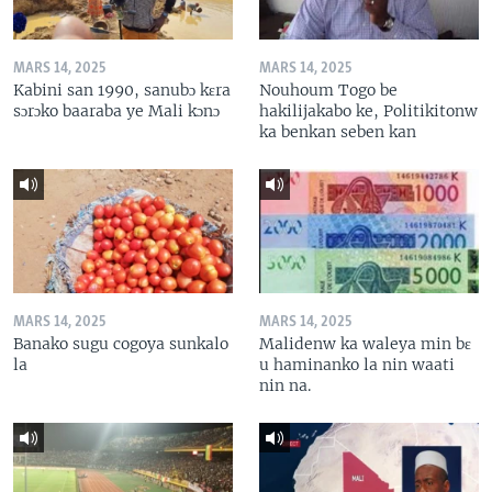
MARS 14, 2025
MARS 14, 2025
Kabini san 1990, sanubɔ kɛra
Nouhoum Togo be
sɔrɔko baaraba ye Mali kɔnɔ
hakilijakabo ke, Politikitonw
ka benkan seben kan
MARS 14, 2025
MARS 14, 2025
Banako sugu cogoya sunkalo
Malidenw ka waleya min bɛ
la
u haminanko la nin waati
nin na.