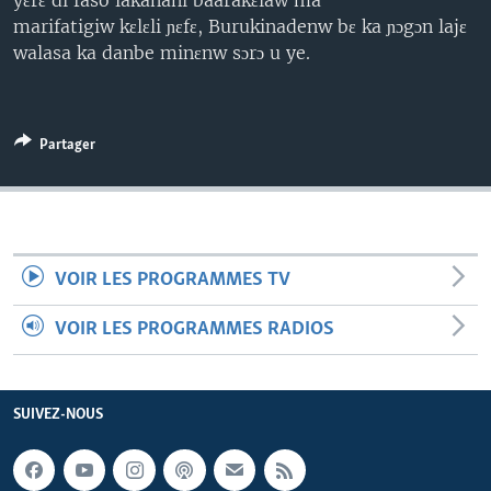
yɛrɛ di faso lakanani baarakɛlaw ma
marifatigiw kɛlɛli ɲɛfɛ, Burukinadenw bɛ ka ɲɔgɔn lajɛ
walasa ka danbe minɛnw sɔrɔ u ye.
Partager
VOIR LES PROGRAMMES TV
VOIR LES PROGRAMMES RADIOS
SUIVEZ-NOUS