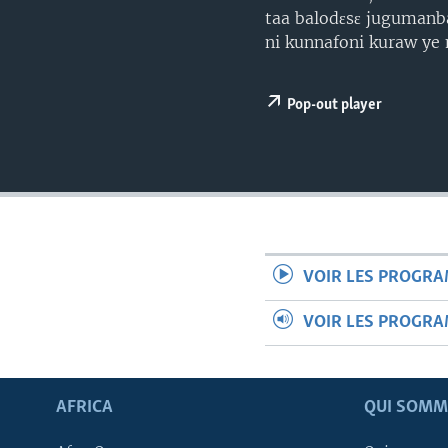
taa balodɛsɛ jugumanba 
ni kunnafoni kuraw ye
Pop-out player
VOIR LES PROGR
VOIR LES PROGR
AFRICA
QUI SOMM