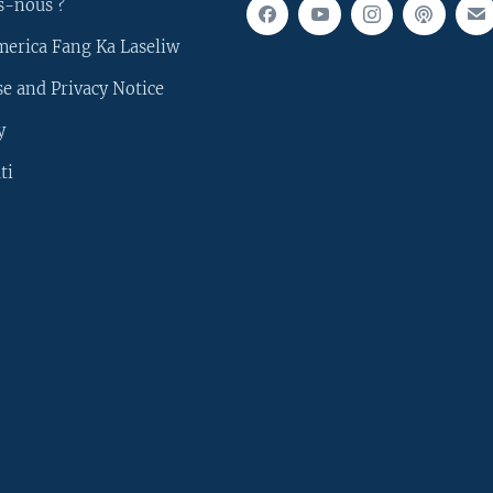
s-nous ?
merica Fang Ka Laseliw
e and Privacy Notice
y
ti