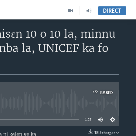
DIRECT
isɛn 10 o 10 la, minnu
anba la, UNICEF ka fo
EMBED
able
1:27
Télécharger
a ni kelen ye ka