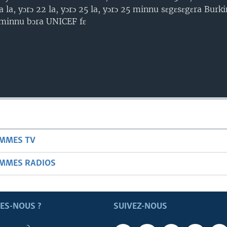
la, yɔrɔ 22 la, yɔrɔ 25 la, yɔrɔ 25 minnu sɛgɛsɛgɛra Burki
 minnu bɔra UNICEF fɛ
AMMES TV
AMMES RADIOS
ES-NOUS ?
SUIVEZ-NOUS