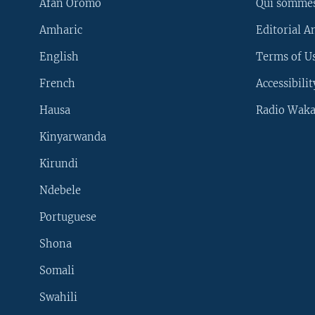
Afan Oromo
Qui somme
Amharic
Editorial A
English
Terms of Us
French
Accessibilit
Hausa
Radio Waka
Kinyarwanda
Kirundi
Ndebele
Portuguese
Shona
Learning English
Somali
SUIVEZ-NOUS
Swahili