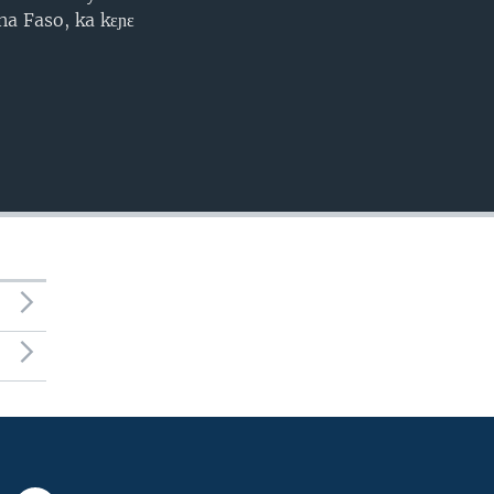
EMBED
na Faso, ka kɛɲɛ