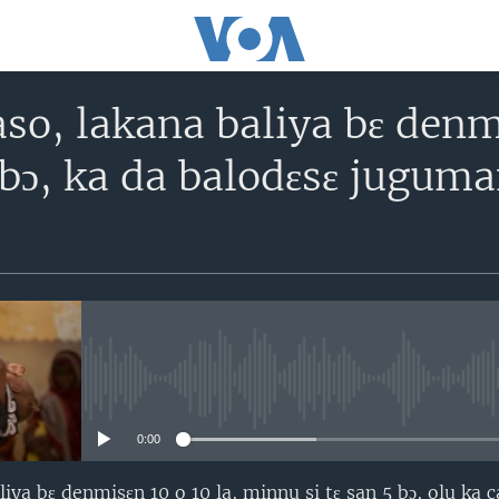
so, lakana baliya bɛ denm
5 bɔ, ka da balodɛsɛ jugum
No media source currently avail
0:00
iya bɛ denmisɛn 10 o 10 la, minnu si tɛ san 5 bɔ, olu ka c