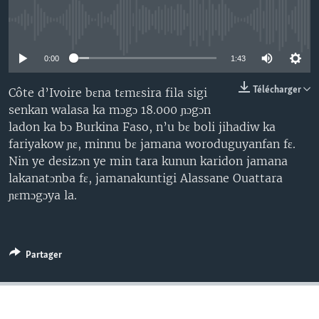
No media source currently available
0:00
1:43
Télécharger
Côte d’Ivoire bɛna tɛmɛsira fila sigi
senkan walasa ka mɔgɔ 18.000 ɲɔgɔn
ladon ka bɔ Burkina Faso, n’u bɛ boli jihadiw ka
fariyakow ɲɛ, minnu bɛ jamana woroduguyanfan fɛ.
Nin ye desizɔn ye min tara kunun karidon jamana
lakanatɔnba fɛ, jamanakuntigi Alassane Ouattara
ɲɛmɔgɔya la.
Partager