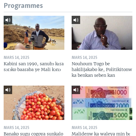
Programmes
MARS 14, 2025
MARS 14, 2025
Kabini san 1990, sanubɔ kɛra
Nouhoum Togo be
sɔrɔko baaraba ye Mali kɔnɔ
hakilijakabo ke, Politikitonw
ka benkan seben kan
MARS 14, 2025
MARS 14, 2025
Banako sugu cogoya sunkalo
Malidenw ka waleya min bɛ