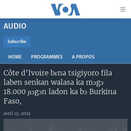
Liens
d'accessibilité
Menu
AUDIO
principal
TV
Retour
RADIO
MALI KURA
Subscribe
à
la
SUBSCRIBE
MALI
MALI KURA
navigation
HOME
PROGRAMMES
A PROPOS
ÉTATS-UNIS
TABALE
principale
S'abonner
Retour
Côte d’Ivoire bɛna tsigiyoro fila
AN BA FO!
à
Learning English
laben senkan walasa ka mɔgɔ
FARAFINA FOLI
la
18.000 ɲɔgɔn ladon ka bɔ Burkina
recherche
SUIVEZ-NOUS
Faso,
avril 13, 2023
Langues