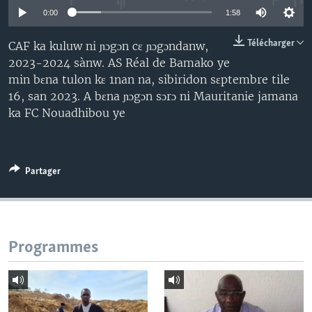
0:00
1:58
Télécharger
CAF ka kuluw ni ɲɔgɔn cɛ ɲɔgɔndanw,
2023-2024 sànw. AS Réal de Bamako ye
min bɛna tulon kɛ 1nan na, sibiridon sɛptembre tile
16, san 2023. A bɛna ɲɔgɔn sɔrɔ ni Mauritanie jamana
ka FC Nouadhibou ye
Partager
Programmes