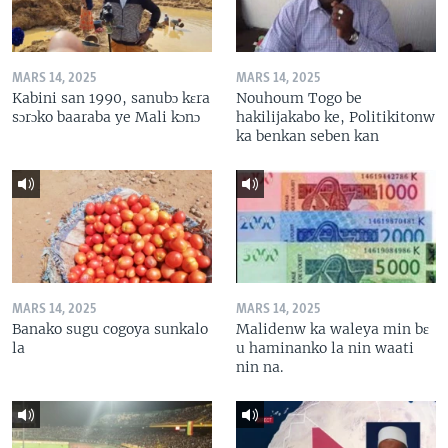
MARS 14, 2025
MARS 14, 2025
Kabini san 1990, sanubɔ kɛra
Nouhoum Togo be
sɔrɔko baaraba ye Mali kɔnɔ
hakilijakabo ke, Politikitonw
ka benkan seben kan
MARS 14, 2025
MARS 14, 2025
Banako sugu cogoya sunkalo
Malidenw ka waleya min bɛ
la
u haminanko la nin waati
nin na.