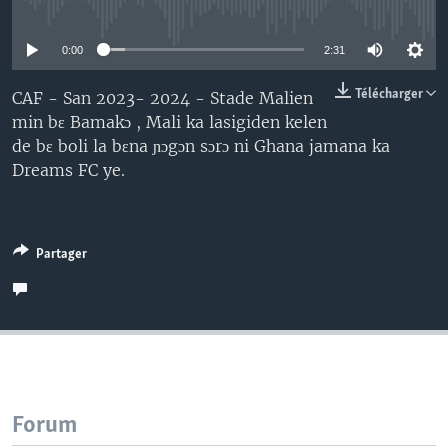
No media source currently available
0:00
2:31
Télécharger
CAF - San 2023- 2024 - Stade Malien
min bɛ Bamakɔ , Mali ka lasigiden kelen
de bɛ boli la bɛna ɲɔgɔn sɔrɔ ni Ghana jamana ka
Dreams FC ye.
Partager
Forum