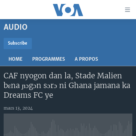
Liens
d'accessibilité
Menu
AUDIO
principal
TV
Retour
RADIO
MALI KURA
Subscribe
à
la
SUBSCRIBE
MALI
MALI KURA
navigation
HOME
PROGRAMMES
A PROPOS
ÉTATS-UNIS
TABALE
principale
S'abonner
Retour
CAF nyogon dan la, Stade Malien
AN BA FO!
à
Learning English
bɛna ɲɔgɔn sɔrɔ ni Ghana jamana ka
FARAFINA FOLI
la
Dreams FC ye
recherche
SUIVEZ-NOUS
mars 13, 2024
Langues