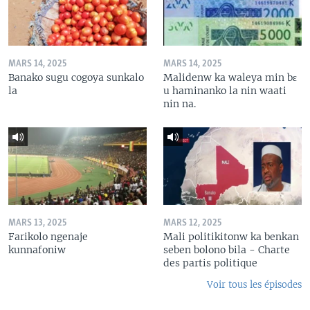
MARS 14, 2025
MARS 14, 2025
Banako sugu cogoya sunkalo
Malidenw ka waleya min bɛ
la
u haminanko la nin waati
nin na.
MARS 13, 2025
MARS 12, 2025
Farikolo ngenaje
Mali politikitonw ka benkan
kunnafoniw
seben bolono bila - Charte
des partis politique
Voir tous les épisodes