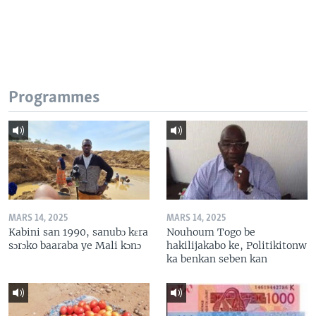
Programmes
MARS 14, 2025
MARS 14, 2025
Kabini san 1990, sanubɔ kɛra
Nouhoum Togo be
sɔrɔko baaraba ye Mali kɔnɔ
hakilijakabo ke, Politikitonw
ka benkan seben kan