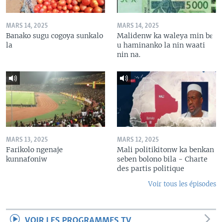
MARS 14, 2025
MARS 14, 2025
Banako sugu cogoya sunkalo
Malidenw ka waleya min bɛ
la
u haminanko la nin waati
nin na.
MARS 13, 2025
MARS 12, 2025
Farikolo ngenaje
Mali politikitonw ka benkan
kunnafoniw
seben bolono bila - Charte
des partis politique
Voir tous les épisodes
VOIR LES PROGRAMMES TV