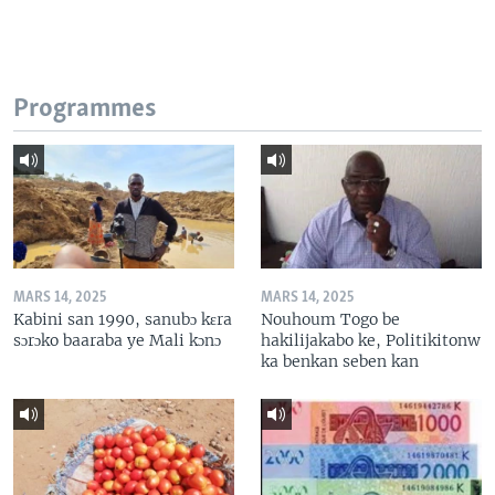
Programmes
MARS 14, 2025
MARS 14, 2025
Kabini san 1990, sanubɔ kɛra
Nouhoum Togo be
sɔrɔko baaraba ye Mali kɔnɔ
hakilijakabo ke, Politikitonw
ka benkan seben kan