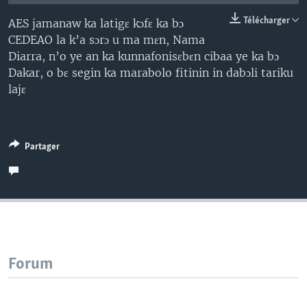
Télécharger
AES jamanaw ka latigɛ kɔfɛ ka bɔ
CEDEAO la k’a sɔrɔ u ma mɛn, Nama
Diarra, n’o ye an ka kunnafonisɛbɛn cibaa ye ka bɔ
Dakar, o bɛ segin ka marabolo fitinin in dabɔli tariku
lajɛ
Partager
Forum