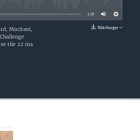
able
1:29
Télécharger
ɛrd, Moritani,
EMBED
 Challenge
 se tile 22 ma