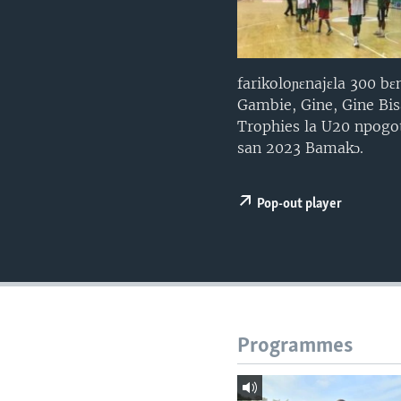
farikoloɲɛnajɛla 300 bɛn
Gambie, Gine, Gine Bis
Trophies la U20 npogoti
san 2023 Bamakɔ.
Pop-out player
Programmes