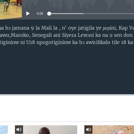
No media source currently avail
0:00
a bɔ jamana 9 la Mali la , n' oye jatigila ye ɲɛɲini, Kap V
awu,Maroko, Senegali ani Siyera Lewɔni ka na u sen don
gininw ni U18 npogotigininw ka bɔ awirilikalo tile 18 ka