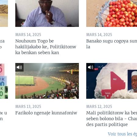
MARS 14, 2025
MARS 14, 2025
ɛra
Nouhoum Togo be
Banako sugu cogoya sun
ɔ
hakilijakabo ke, Politikitonw
la
ka benkan seben kan
MARS 13, 2025
MARS 12, 2025
bɛ u
Farikolo ngenaje kunnafoniw
Mali politikitonw ka b
in
seben bolono bila - Cha
des partis politique
Voir tous les é