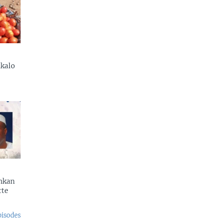
kalo
enkan
rte
pisodes