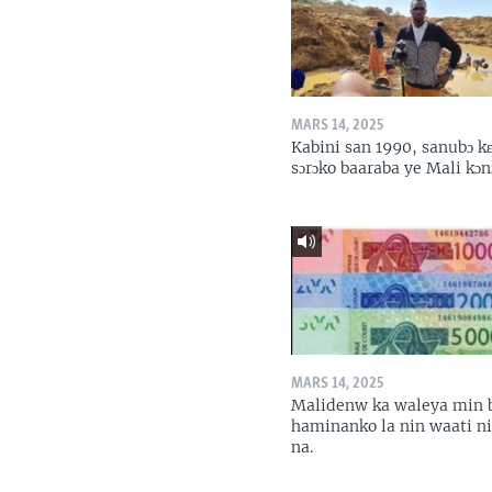
MARS 14, 2025
Kabini san 1990, sanubɔ k
sɔrɔko baaraba ye Mali kɔn
MARS 14, 2025
Malidenw ka waleya min 
haminanko la nin waati n
na.