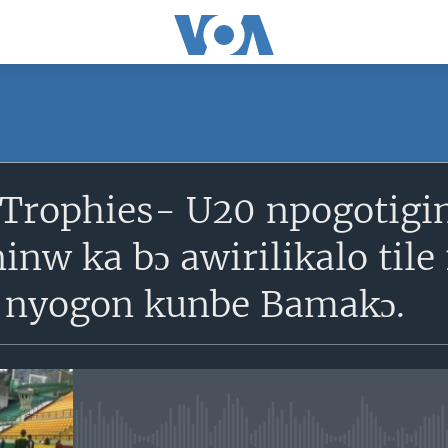
SUBSCRIBE
 Trophies- U20 npogotigi
S'abonner
inw ka bɔ awirilikalo tile 
 nyogon kunbe Bamakɔ.