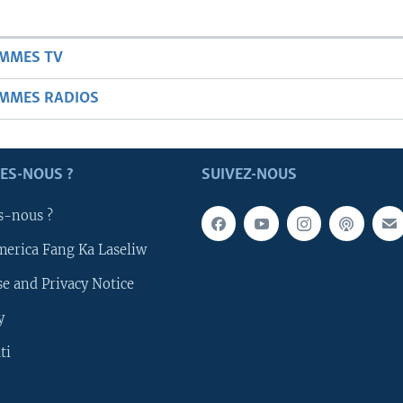
AMMES TV
AMMES RADIOS
ES-NOUS ?
SUIVEZ-NOUS
s-nous ?
merica Fang Ka Laseliw
e and Privacy Notice
y
ti